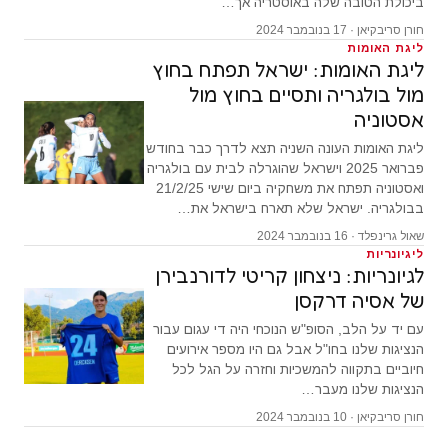
ביכולת הטובה שלה באוסטריה אך…
חורן סריבקיאן · 17 בנובמבר 2024
ליגת האומות
ליגת האומות: ישראל תפתח בחוץ
מול בולגריה ותסיים בחוץ מול
אסטוניה
ליגת האומות העונה השניה תצא לדרך כבר בחודש
פברואר 2025 וישראל שהוגרלה לבית עם בולגריה
ואסטוניה תפתח את משחקיה ביום שישי 21/2/25
בבולגריה. ישראל שלא תארח בישראל את…
שאול גרינפלד · 16 בנובמבר 2024
ליגיונריות
לגיונריות: ניצחון קריטי לדורנבירן
של אסיה דרקסן
עם יד על הלב, הסופ"ש הנוכחי היה די עגום עבור
הנציגות שלנו בחו"ל אבל גם היו מספר אירועים
חיוביים בתקווה להמשכיות וחזרה על הגל לכל
הנציגות שלנו מעבר…
חורן סריבקיאן · 10 בנובמבר 2024