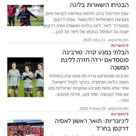
הבטיחו הישארות בליגה
עונת הכדורגל ברוב הליגות באירופה לקראת סיום,
והנציגות הישראליות דלה מאוד. אסיה דרקסן
(סטנדרד ליאז', ליגה בלגית ראשונה) אסיה דרקסן
ישבה על הספסל בניצחון של ליאז' על לובן…
חורן סריבקיאן · 11 במאי 2025
ליגיונריות
הבלתי נמנע קרה: טורבינה
פוטסדאם ירדה חזרה לליגת
המשנה
טורבינה פוטסדאם גררה לא מעט עניין בתחילת
העונה בליגה הגרמנית, בעיקר לקהל הישראלי,
אחרי שלא פחות מארבע שחקניות ישראליות נמנו
עם סגל הקבוצה. שחר נקב, אירנה קוזנצוב,
נועה…
חורן סריבקיאן · 25 באפריל 2025
ליגיונריות
ליגיונריות: תואר ראשון לאסיה
דרקסן בחו"ל