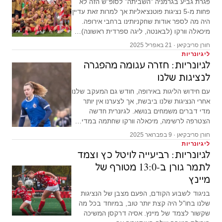
פגרת גביע בגרמניה "השביתה" לסופ"ש הזה לא
פחות מ-5 נציגות פוטנציאליות אך למרות זאת עדיין
היה מה לספר אודות שחקניותינו ברחבי אירופה.
מיכאלה וורקו (לבאנטה, ליגה ספרדית ראשונה)…
חורן סריבקיאן · 21 באפריל 2025
ליגיונריות
לגיונריות: חזרה עגומה מהפגרה
לנציגות שלנו
עם חידוש הליגות באירופה, חודש גם המעקב שלנו
אחרי הנציגות שלנו ביבשת, אך לצערנו אין יותר
מדי דברים משמחים בנושא. לגיונרית חדשה
הצטרפה לרשימה, מיכאלה וורקו שחתמה במדי…
חורן סריבקיאן · 9 בפברואר 2025
ליגיונריות
לגיונריות: רביעייה לויטל כץ וצמד
לתמר גורן ב-13:0 מטורף של
מיינץ
בניגוד לשבוע הקודם, הפעם מצבן של הנציגות
שלנו בחו"ל היה קצת יותר טוב, במיוחד בכל מה
שקשור לצמד של מיינץ. אסיה דרקסן המשיכה