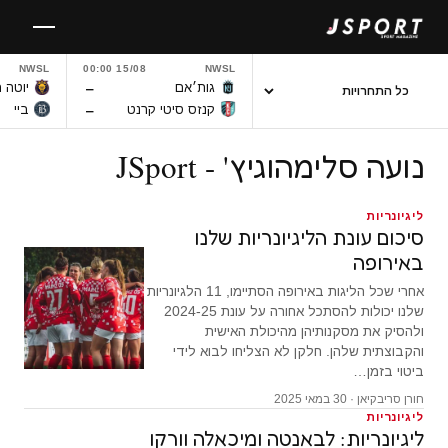
לגו
תוכן
NWSL
15/08 00:00
NWSL
–
גות׳אם
יוטה 
–
קנזס סיטי קרנט
ביי
נועה סלימהוגיץ' - JSport
ליגיונריות
סיכום עונת הליגיונריות שלנו
באירופה
אחרי שכל הליגות באירופה הסתיימו, 11 הלגיונריות
שלנו יכולות להסתכל אחורה על עונת 2024-25
ולהסיק את מסקנותיהן מהיכולת האישית
והקבוצתית שלהן. חלקן לא הצליחו לבוא לידי
ביטוי בזמן…
חורן סריבקיאן · 30 במאי 2025
ליגיונריות
ליגיונריות: לבאנטה ומיכאלה וורקו