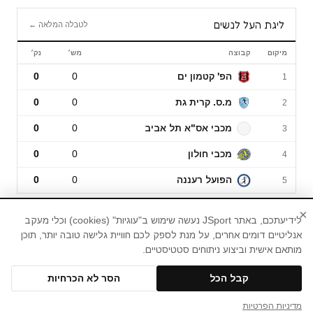
ליגת העל לנשים
לטבלה המלאה ←
מיקום
קבוצה
מש׳
נק׳
ליגת העל לנשים
הפ' קטמון ים
0
0
1
מ.ס. קרית גת
0
0
2
מכבי אס"א תל אביב
0
0
3
מכבי חולון
0
0
4
הפועל רעננה
0
0
5
×
לידיעתכם, באתר JSport נעשה שימוש ב"עוגיות" (cookies) וכלי מעקב
אנליטיים דומים אחרים, על מנת לספק לכם חוויית גלישה טובה יותר, תוכן
מותאם אישית וביצוע ניתוחים סטטיסטיים.
חדשות ספורט, עדכוני ספורט, תוצאות ספורט,טורי
דעה
בית
ליגת העל
ליגיונריות
נבחרות ישראל לנשים
קבל הכל
הסר לא הכרחיות
ליגת האלופות לנשים
דעות
NBA
תוצאות
טבלאות
© 2026 JSport
מדיניות הפרטיות