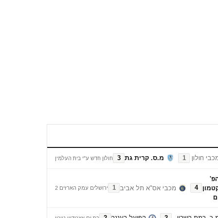
כבי חולון
מ.ס. קרית גת
3
1
חולון חדש ע"י בית העלמין
פ'
טמון
מכבי אס"א תל אביב
1
4
ירושלים עמק הארזים 2
ם
.כ. רמת השרון
הפועל רעננה
2
2
בת ים אצטדיון טוטו