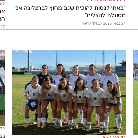
ליג
״באתי לנסות להוכיח שגם מחוץ לברצלונה אני
אר
מסוגלת להצליח״
האל
24 במאי 2025 · 1 דק׳ קריאה
27 באפריל 2025 · 1 דק׳ קריאה
נבח
נבח
כדורגל נשים