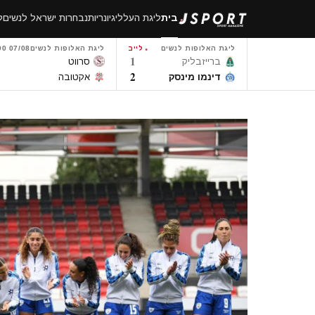
לגו
בית
ליגת העל
ליגיונריות
נבחרות ישראל לנשים
ל
תוכן
ליגת האלופות לנשים
לייב
ליגת האלופות לנשים
07/08 14:00
1
ברייזבליק
סרווט
2
דינמו מינסק
אקטובה