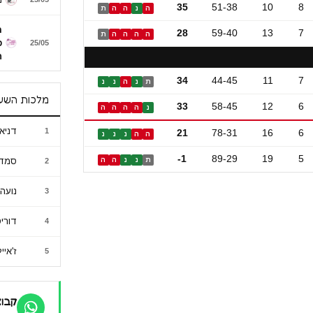
35
51-38
10
8
ה
נ
ה
ה
ת
מ
28
59-40
13
7
ה
ה
ה
ה
ת
כ
25/05
ח
34
44-45
11
7
ת
נ
ה
נ
נ
מלכות השע
33
58-45
12
6
נ
ה
ה
ה
ה
דניא
1
21
78-31
16
6
ה
ה
נ
נ
נ
-1
89-29
19
5
ת
נ
נ
ה
ה
סמדר
2
נועה 
3
דורי
4
ז'אי
5
קבוצ