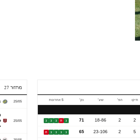
מחזור 27
תיקו
הפ׳
שע׳
נק׳
5 אחרונות
מ
25/05
ה
71
18-86
2
2
ק
נ
ה
נ
נ
נ
25/05
י
65
23-106
2
5
נ
נ
נ
נ
ה
מ
25/05