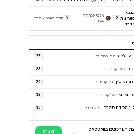
כבי
מכבי פנתרות
שרונות
0
2
חדרה מתחם אימונים
אשדוד
דרה
רים
לה הלאנה
35
מ.ס. קרית גת
 כהן
28
הפ' קטמון ים
סלימהוג'יץ
20
מ.ס. קרית גת
ס בואדואה
15
הפ' קטמון ים
ילי גומס דה סילבה
15
הפ' קטמון ים
ת העדכונים בוואטסאפ
הצטרפו