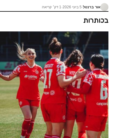
אור ברנטל
·
5 ביוני 2026
·
1 דק׳ קריאה
בכותרות