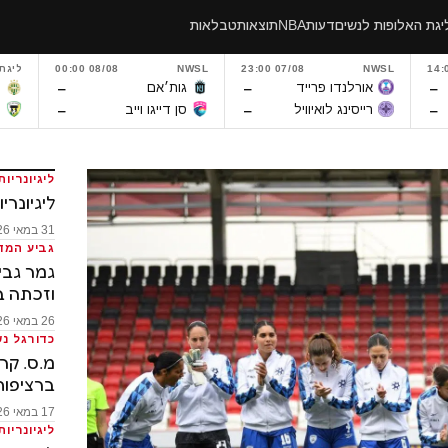
יגת האלופות לנשים
דעות
NBA
תוצאות
טבלאות
NWSL
07/08 23:00
NWSL
08/08 00:00
ליגת
–
–
–
אורלנדו פרייד
גות׳אם
פ
–
–
–
רייסינג לואיוויל
סן דייגו וייב
מ
ליגיונריות
ליגיונריות:
31 במאי 2026
גביע המד
וזכתה ב
26 במאי 2026
כדורגל נש
מ.ס. קר
ברציפות
17 במאי 2026
ליגיונריות