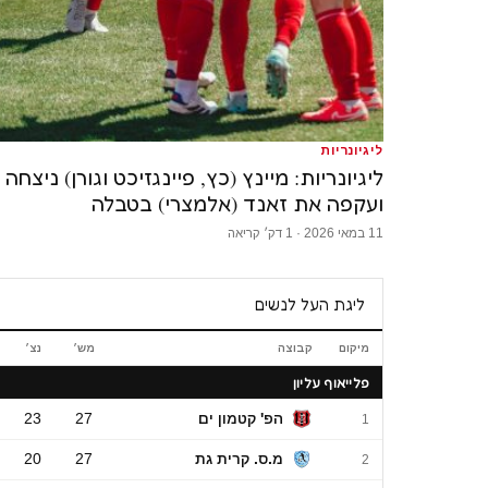
ליגיונריות
ליגיונריות: מיינץ (כץ, פיינגזיכט וגורן) ניצחה
ועקפה את זאנד (אלמצרי) בטבלה
11 במאי 2026 · 1 דק׳ קריאה
ליגת העל לנשים
מיקום
קבוצה
מש׳
נצ׳
ליגת העל לנשים
פלייאוף עליון
הפ' קטמון ים
27
23
1
מ.ס. קרית גת
27
20
2