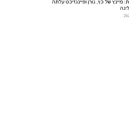
ות: מיינץ של כץ, גורן ופיינגזיכט עלתה
יגה