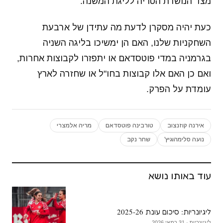
מצד הנושרת הטריה לליגת המשנה.
כעת יהיה מסקרן לדעת מה עתידן של ארבעת
השחקניות שלנו, האם הן ימשיכו בליגה השניה
בגרמניה במדי פוטסדאם או יתפזרו לקבוצות אחרות,
ואם כן האם אלו קבוצות בחו"ל או שחזרה לארץ
עומדת על הפרק.
אירנה קוזנצוב
טורבינה פוטסדאם
מריה אלמצרי
נועה סלימהוגיץ'
שחר נקב
עוד באותו נושא
ליגיונריות: סיכום עונת 2025-26
ליגיונריות · 31 במאי 2026