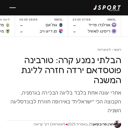
לגו
תוכן
NWSL
07/08 23:00
NWSL
08/08 00:00
ליגת ה
–
–
אורלנדו פרייד
גות׳אם
פרנ
–
–
רייסינג לואיוויל
סן דייגו וייב
מיט
ראשי
›
ליגיונריות
הבלתי נמנע קרה: טורבינה
פוטסדאם ירדה חזרה לליגת
המשנה
אחרי עונה אחת בלבד בליגה הבכירה בגרמניה,
הקבוצה הכי "ישראלית" באירופה חוזרת לבונדסליגה
השניה
חורן סריבקיאן
25 באפריל 2025
ליגיונריות
1 דק׳ קריאה
◀