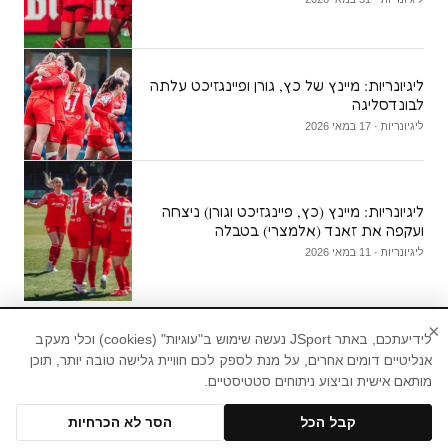
ליגיונריות: מיינץ של כץ, גורן ופיינגזיכט עלתה
לבונדסליגה
ליגיונריות · 17 במאי 2026
ליגיונריות: מיינץ (כץ, פיינגזיכט וגורן) ניצחה
ועקפה את זאנד (אלמצרי) בטבלה
ליגיונריות · 11 במאי 2026
×
לידיעתכם, באתר JSport נעשה שימוש ב"עוגיות" (cookies) וכלי מעקב
אנליטיים דומים אחרים, על מנת לספק לכם חוויית גלישה טובה יותר, תוכן
מותאם אישית וביצוע ניתוחים סטטיסטיים.
חדשות ספורט, עדכוני ספורט, תוצאות ספורט,טורי
דעה
בית
ליגת העל
ליגיונריות
נבחרות ישראל לנשים
קבל הכל
הסר לא הכרחיות
ליגת האלופות לנשים
דעות
NBA
תוצאות
טבלאות