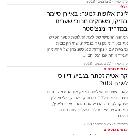
סהר לאור · 2 בדצמבר 2018
כללי
ליגת אלופות לנוער: באיירן סיימה
בתיקו, משחקים מרובי שערים
במדריד ומנצ'סטר
המחזור החמישי של ליגת האלופות לנוער הפגיש
את באיירן מינכן נגד בנפיקה. שתי הקבוצות
נמצאות עם 7 נקודות כ"א כשניצחון של אחת מהן
יעמיד אותה עם רגל וחצי…
סהר לאור · 27 בנובמבר 2018
ענפים נוספים
קרואטיה זכתה בגביע דיוויס
לשנת 2018
לאחר שצרפת הצליחה לצמק את התוצאה בזכות
ניצחון בזוגות ל2:1 לזכות קרואטיה, פולי וצ'יליץ'
שיחקו לקרב שהכריע את הגמר. מארין צ'יליץ',
המדורג שביעי בעולם, השלים עונה טובה
כשזכה…
סהר לאור · 25 בנובמבר 2018
ענפים נוספים