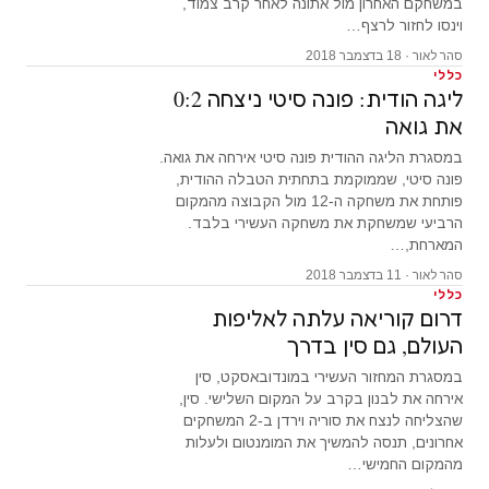
במשחקם האחרון מול אתונה לאחר קרב צמוד,
וינסו לחזור לרצף…
סהר לאור · 18 בדצמבר 2018
כללי
ליגה הודית: פונה סיטי ניצחה 0:2
את גואה
במסגרת הליגה ההודית פונה סיטי אירחה את גואה.
פונה סיטי, שממוקמת בתחתית הטבלה ההודית,
פותחת את משחקה ה-12 מול הקבוצה מהמקום
הרביעי שמשחקת את משחקה העשירי בלבד.
המארחת,…
סהר לאור · 11 בדצמבר 2018
כללי
דרום קוריאה עלתה לאליפות
העולם, גם סין בדרך
במסגרת המחזור העשירי במונדובאסקט, סין
אירחה את לבנון בקרב על המקום השלישי. סין,
שהצליחה לנצח את סוריה וירדן ב-2 המשחקים
אחרונים, תנסה להמשיך את המומנטום ולעלות
מהמקום החמישי…