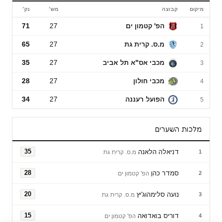
מיקום
קבוצה
מש׳
נק׳
ליגת העל לנשים
הפ' קטמון ים
27
71
1
מ.ס. קרית גת
27
65
2
מכבי אס"א תל אביב
27
35
3
מכבי חולון
27
28
4
הפועל רעננה
27
34
5
מלכות השערים
דניאלה הלאנה
35
1
מ.ס. קרית גת
סמדר כהן
28
2
הפ' קטמון ים
נועה סלימהוג'יץ
20
3
מ.ס. קרית גת
דוריס בואדואה
15
4
הפ' קטמון ים