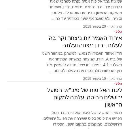
שמינית גמר אליפות אסיה נפתח כשהפגיש את
נבחרת ירדן נגד נבחרת וייטנאם. ירדן, שעלתה
מהמקום הראשון בבית עם אוסטרליה פלסטין
וסוריה, ולא ספגה אף שער בטורניר עד כה,…
סהר לאור · 20 בינואר 2019
כללי
איחוד האמירויות ניצחה וקרובה
לעלות, ירדן ניצחה ועלתה
הודו ואיחוד האמירויות נפגשו למשחק במחזור השני
של בית A. הודו, שניצחה במשחק הפתיחה את
תאילנד 4:1 בניצחון מרשים, תרצה להמשיך את
רצף הנצחונות ולהבטיח את העפלה לסיבוב…
סהר לאור · 10 בינואר 2019
כללי
ליגת האלופות של פיב"א: הפועל
ירושלים הביסה ועלתה למקום
הראשון
המחזור התשיעי של ליגת האלופות בכדורסל
הפגיש את ליטקבליס שאירחה את הפועל ירושלים.
הירושלמים, ממוקמים במקום השני, הפסידו