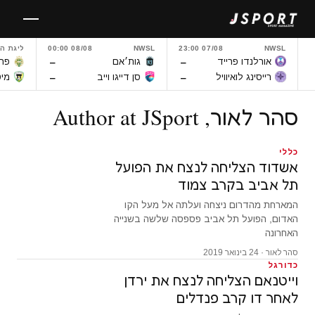
לגו
תוכן
NWSL
07/08 23:00
NWSL
08/08 00:00
ליגת ה
–
–
אורלנדו פרייד
גות׳אם
פרנ
–
–
רייסינג לואיוויל
סן דייגו וייב
מיט
סהר לאור, Author at JSport
כללי
אשדוד הצליחה לנצח את הפועל
תל אביב בקרב צמוד
המארחת מהדרום ניצחה ועלתה אל מעל הקו
האדום, הפועל תל אביב פספסה שלשה בשנייה
האחרונה
סהר לאור · 24 בינואר 2019
כדורגל
וייטנאם הצליחה לנצח את ירדן
לאחר דו קרב פנדלים