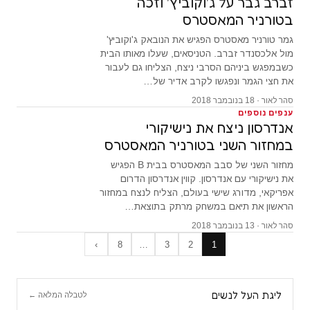
זברב גבר על ג'וקוביץ' וזכה
בטורניר המאסטרס
גמר טורניר מאסטרס הפגיש את הנובאק ג'וקוביץ'
מול אלכסנדר זברב. הטניסאים, שעלו מאותו הבית
כשבמפגש ביניהם הסרבי ניצח, הצליחו גם לעבור
את חצי הגמר ונפגשו לקרב אדיר של…
סהר לאור · 18 בנובמבר 2018
ענפים נוספים
אנדרסון ניצח את נישיקורי
במחזור השני בטורניר המאסטרס
מחזור השני של סבב המאסטרס בבית B הפגיש
את נישיקורי עם אנדרסון. קווין אנדרסון הדרום
אפריקאי, מדורג שישי בעולם, הצליח לנצח במחזור
הראשון את תיאם במשחק מרתק בתוצאת…
סהר לאור · 13 בנובמבר 2018
›
8
…
3
2
1
ליגת העל לנשים
לטבלה המלאה ←