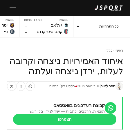
לגו
תוכן
NWSL
15/08 00:00
NWSL
–
גות׳אם
יוטה 
–
קנזס סיטי קרנט
ביי
ראשי
›
כללי
איחוד האמירויות ניצחה וקרובה
לעלות, ירדן ניצחה ועלתה
סהר לאור
10 בינואר 2019
כללי
1 דק׳ קריאה
◀
קבוצת העדכונים בוואטסאפ
תוצאות, הרכבים וכתבות — ישר לנייד, בלי רעש
הצטרפו