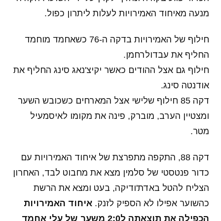
מנעה מאיחוד האמירויות לעלות ליתרון כפול.
חילוף של האמירויות בדקה ה-76 כשאחמד מוחמד
החליף את עבדולרחמן.
חילוף גם אצל ההודים כאשר יקיצ'נאג סינג החליף את
אודנטה סינג.
דקה 85 חילוף שלישי אצל המארחים כשכובש השער
ומצטיין הערב, מוברק, פינה את מקומו לאיסמעיל
מטר.
דקה 88, התקפה מתפרצת של איחוד האמירויות עם
כדור פנטסטי של סלמין מצא את מחבוט לבד, האחרון
הצליח להטל באדת'ודיקה, בעט ומצא את הרשת
כהשוער אפילו לא הספיק לזנק.
איחוד האמירויות
הכפילה את תוצאתה ל2:0 משער של עלי אחמד