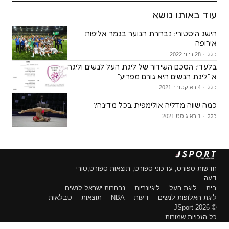
עוד באותו נושא
הישג היסטורי: נבחרת הנוער בגמר אליפות
אירופה
כללי · 28 ביוני 2022
בלעדי: הסכם השידור של ליגת העל לנשים וליגה
א ״ליגת הנשים היא גורם מפריע״
כללי · 4 באוקטובר 2021
כמה שווה מדליה אולימפית בכל מדינה?
כללי · 1 באוגוסט 2021
חדשות ספורט, עדכוני ספורט, תוצאות ספורט,טורי
דעה
בית
ליגת העל
ליגיונריות
נבחרות ישראל לנשים
ליגת האלופות לנשים
דעות
NBA
תוצאות
טבלאות
© 2026 JSport
כל הזכויות שמורות