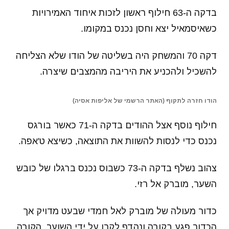
בדקה ה-63 חילוף ראשון לזכות איחוד האמירויות
כשאיסמאיל יצא וחסן נכנס במקומו.
דקה 70 והמשחק היה בשליטה של הודו שלא הצליחה
להשכיל ולהכניע את היריבה מהמצבים שיצרה.
הודו חזרה לתקוף (האתר הרשמי של אליפות אסיה)
חילוף נוסף אצל ההודים בדקה ה-71 כאשר בורגס
נכנס כדי לנסות להשוות את התוצאה, כשיצא ט'אפה.
צהוב נשלף בדקה ה-73 כשבוס נכנס ברגלו של כובש
השער, מוברק אל רזי.
כדור מעולה של מוברק לאל חמדי שבעט מדויק אך
הכדור פגע בקורה ונהדף לקרן על ידי השוער. הקורה