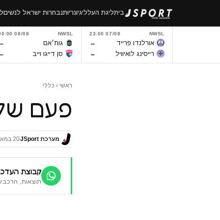
לגו
בית
ליגת העל
ליגיונריות
נבחרות ישראל לנשים
לי
תוכן
08/08 00:00
NWSL
07/08 23:00
NWSL
–
–
אורלנדו פרייד
גות׳אם
–
–
רייסינג לואיוויל
סן דייגו וייב
ראשי
›
כללי
פעם שלי
מערכת JSport
20 במאי 2016
קבוצת העדכו
תוצאות, הרכבים