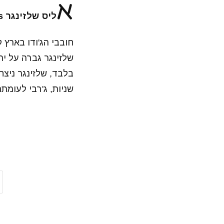
א
ליס שלזינגר
s
שניות, ג'רבי לעומ