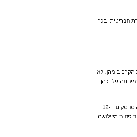
ת הבריטית ובכך
הקרב ביניהן, לא
יתתה גילי כהן
בזכות ההישג בבאקו, שלזינגר תקבל 500 נקודות נוספות לדירוג מה שיעלה אותה מהמקום ה-12
ו בעוד פחות משלושה