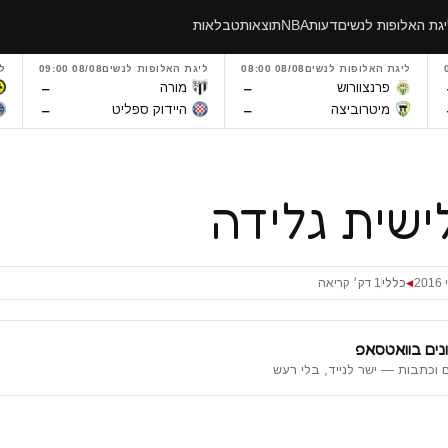
גת האלופות לנשים
דעות
NBA
תוצאות
טבלאות
ליגת האלופות לנשים
08/08 08:00
ליגת האלופות לנשים
08/08 09:00
ל
–
–
פרנצוורוש
מורה
–
–
מיטרוביצה
היידוק ספליט
שית גלידה
כללי
1 דק׳ קריאה
◀
נים בוואטסאפ
 וכתבות — ישר לנייד, בלי רעש