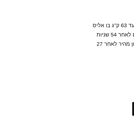
חובבי הג'ודו בארץ קיבלו עוד מפגש פיקנטי בין שתי הלוחמות המעולות במשקל עד 63 ק"ג בו אליס
שלזינגר גברה על ירדן ג'רבי במסגרת גראנד סלאם באקו (7.5.16) באיפון מרשים לאחר 54 שניות
בלבד, שלזינגר ניצחה גם בגמר את מיסקוביץ' הקרואטית וזכתה בזהב בזכות איפון מהיר לאחר 27