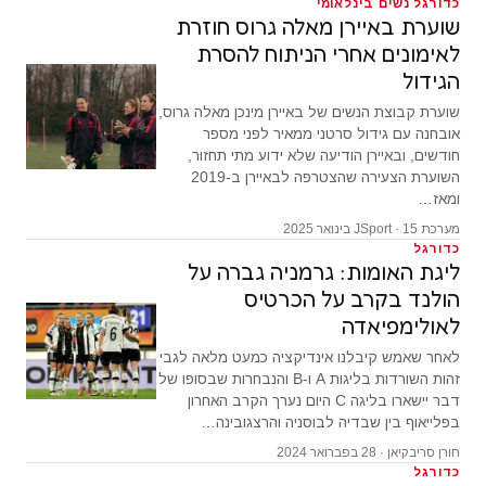
כדורגל נשים בינלאומי
שוערת באיירן מאלה גרוס חוזרת
לאימונים אחרי הניתוח להסרת
הגידול
שוערת קבוצת הנשים של באיירן מינכן מאלה גרוס,
אובחנה עם גידול סרטני ממאיר לפני מספר
חודשים, ובאיירן הודיעה שלא ידוע מתי תחזור,
השוערת הצעירה שהצטרפה לבאיירן ב-2019
ומאז…
מערכת JSport · 15 בינואר 2025
כדורגל
ליגת האומות: גרמניה גברה על
הולנד בקרב על הכרטיס
לאולימפיאדה
לאחר שאמש קיבלנו אינדיקציה כמעט מלאה לגבי
זהות השורדות בליגות A ו-B והנבחרות שבסופו של
דבר יישארו בליגה C היום נערך הקרב האחרון
בפלייאוף בין שבדיה לבוסניה והרצגובינה…
חורן סריבקיאן · 28 בפברואר 2024
כדורגל