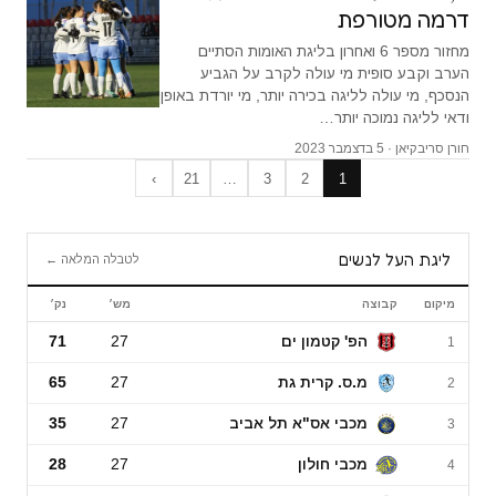
דרמה מטורפת
מחזור מספר 6 ואחרון בליגת האומות הסתיים
הערב וקבע סופית מי עולה לקרב על הגביע
הנסכף, מי עולה לליגה בכירה יותר, מי יורדת באופן
ודאי לליגה נמוכה יותר…
חורן סריבקיאן · 5 בדצמבר 2023
›
21
…
3
2
1
ליגת העל לנשים
לטבלה המלאה ←
מיקום
קבוצה
מש׳
נק׳
ליגת העל לנשים
הפ' קטמון ים
27
71
1
מ.ס. קרית גת
27
65
2
מכבי אס"א תל אביב
27
35
3
מכבי חולון
27
28
4