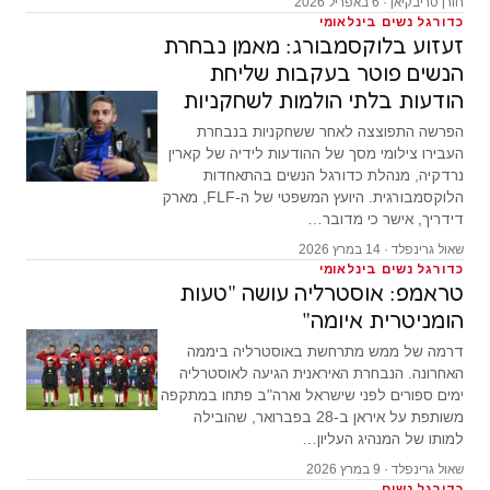
חורן סריבקיאן · 6 באפריל 2026
כדורגל נשים בינלאומי
זעזוע בלוקסמבורג: מאמן נבחרת
הנשים פוטר בעקבות שליחת
הודעות בלתי הולמות לשחקניות
הפרשה התפוצצה לאחר ששחקניות בנבחרת
העבירו צילומי מסך של ההודעות לידיה של קארין
נרדקיה, מנהלת כדורגל הנשים בהתאחדות
הלוקסמבורגית. היועץ המשפטי של ה-FLF, מארק
דידריך, אישר כי מדובר…
שאול גרינפלד · 14 במרץ 2026
כדורגל נשים בינלאומי
טראמפ: אוסטרליה עושה "טעות
הומניטרית איומה"
דרמה של ממש מתרחשת באוסטרליה ביממה
האחרונה. הנבחרת האיראנית הגיעה לאוסטרליה
ימים ספורים לפני שישראל וארה"ב פתחו במתקפה
משותפת על איראן ב-28 בפברואר, שהובילה
למותו של המנהיג העליון…
שאול גרינפלד · 9 במרץ 2026
כדורגל נשים