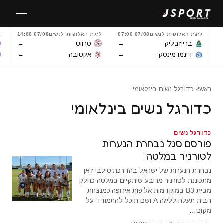
לגו
תוכן
ליגת האלופות לנשים
07/08 07:00
ליגת האלופות לנשים
07/08 14:00
L
–
–
ברייזבליק
סרווט
–
–
דינמו מינסק
אקטובה
ראשי
› כדורגל נשים בינלאומי
כדורגל נשים בינלאומי
כדורגל נשים
פורסם סגל נבחרת הנערות
לטורניר במלטה
נבחרת הנערות של ישראל בהדרכת סילבי ז'אן
מתכוננת לטורניר מרובע שיתקיים במלטה כחלק
מבית B3 במוקדמות אליפות אירופה כמנצחת
הבית תעלה לליגה A ושם תוכל להתמודד על
מקום…