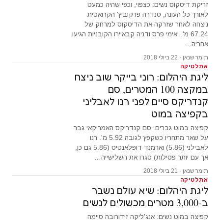
זריקת דיסקוס נשים: כצפוי, וכפי שהיה כמעט
לאורך כל העונה, סנדרה פרקוביץ' הקרואטית
ניצחה לאחר שזרקה את הדיסקוס למרחק של
67.24 מ'. יאימי פרס ודניה קבאיירו הקובניות הגיעו
אחריה…
תומר שנאן · 22 ביולי 2018
אתלטיקה
ליגת היהלום: רוני בייקר שוב ניצח
במקצה 100 המטרים, סם
קנדריקס סיים לפני רנו לאבליני
בקפיצה במוט
קפיצה במוט גברים: סם קנדריקס האמריקאי גבר
על שאר מתחריו כשקפץ לגובה 5.92 מ'. רנו
לאבילני (5.86) וארמנד דופלאנטיס (5.86 גם כן,
אך עם יותר פסילות) סגרו את השלישייה…
תומר שנאן · 21 ביולי 2018
אתלטיקה
ליגת היהלום: שיא עולם נשבר
ב-3,000 מטרים מכשולים לנשים
קפיצה במוט נשים: אנג'ליקה זידורובה סיימה