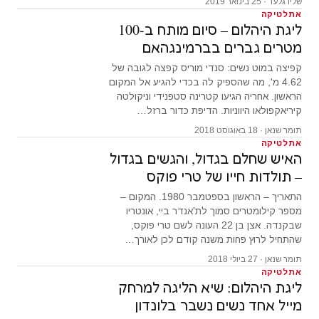
שליו גלעד · 25 בינואר 2019
אתלטיקה
ליגת היהלום – סיום מותח ב-100
מטרים גברים בברמינגהאם
קפיצה במוט נשים: סנדי מוריס קפצה לגובה של
4.62 מ', מה שהספיק לה בכדי להגיע אל המקום
הראשון. אחריה הגיעו קטרינה סטפנידי וניקולטה
קיריאקפולאו היווניות. הדיפת כדור ברזל…
תומר שנאן · 18 באוגוסט 2018
אתלטיקה
האיש שחלם בגדול, והגשים בגדול
– תולדות חייו של טרי פוקס
התאריך – הראשון בספטמבר 1980. המקום –
מספר קילומטרים סמוך לת'אנדר ביי, אונטריו
שבקנדה. אצן בן 22 העונה לשם טרי פוקס,
שהתחיל לרוץ פחות משנה קודם לכן לאורך…
תומר שנאן · 27 ביולי 2018
אתלטיקה
ליגת היהלום: שיא הליגה למרחק
מייל אחד נשים נשבר בלונדון