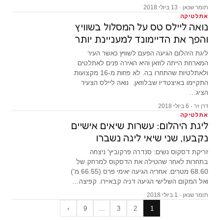
תומר שנאן · 13 ביולי 2018
אתלטיקה
נואה ליילס טס על המסלול בשוויץ
והפך את הדיימונד למעניינת יותר
ליגת היהלום הגיעה הפעם לשוויץ כאשר העיר
המארחת הייתה לוזאן והיא האירה פנים לאתלטים
ולאתלטיות שהתחרו בה. לא פחות מ-16 מקצועות
התקיימו באיצטדיו שבלוזאן. נואה ליילס הצעיר
הציג…
דרן זר · 6 ביולי 2018
אתלטיקה
ליגת היהלום: עשרות שיאים אישיים
נקבעו, שני שיאי ליגה נשברו
זריקת דסקוס נשים: סנדרה פרקוביץ' ניצחה
בתחרות לאחר שהטילה את הדסקוס למרחק של
68.60 מטרים. אחריה הגיעה יאימי פרס (66.55 מ')
ואל המקום השלישי הגיעה דניה קבאיירו. קפיצה…
תומר שנאן · 1 ביולי 2018
›
9
…
3
2
1