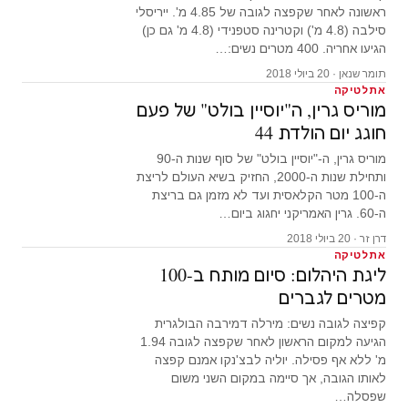
ראשונה לאחר שקפצה לגובה של 4.85 מ'. ייריסלי
סילבה (4.8 מ') וקטרינה סטפנידי (4.8 מ' גם כן)
הגיעו אחריה. 400 מטרים נשים:…
תומר שנאן · 20 ביולי 2018
אתלטיקה
מוריס גרין, ה"יוסיין בולט" של פעם
חוגג יום הולדת 44
מוריס גרין, ה-"יוסיין בולט" של סוף שנות ה-90
ותחילת שנות ה-2000, החזיק בשיא העולם לריצת
ה-100 מטר הקלאסית ועד לא מזמן גם בריצת
ה-60. גרין האמריקני יחגוג ביום…
דרן זר · 20 ביולי 2018
אתלטיקה
ליגת היהלום: סיום מותח ב-100
מטרים לגברים
קפיצה לגובה נשים: מירלה דמירבה הבולגרית
הגיעה למקום הראשון לאחר שקפצה לגובה 1.94
מ' ללא אף פסילה. יוליה לבצ'נקו אמנם קפצה
לאותו הגובה, אך סיימה במקום השני משום
שפסלה…