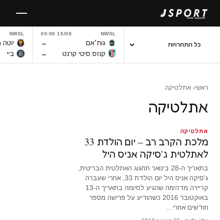
לגו
תוכן
NWSL
15/08 00:00
NWSL
–
גות׳אם
יוטה 
–
קנזס סיטי קרנט
ביי
ראשי
› אתלטיקה
אתלטיקה
אתלטיקה
מלכת הקרב רב – יום הולדת 33
לאתלטית ג'סיקה אניס היל
בתאריך ה-28 בינואר תחגוג האתלטית הבריטית,
ג'סיקה אניס היל יום הולדת 33, אחרי שעברה
קריירה מדהימה שהגיע לסיומה בתאריך ה-13
באוקטובר 2016 כשהודיע על פרישה מספר
חודשים אחרי…