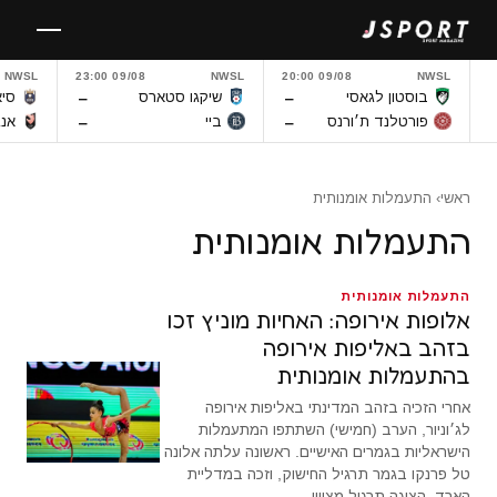
לגו
תוכן
NWSL
09/08 23:00
NWSL
09/08 20:00
NWSL
–
–
בוסטון לגאסי
שיקגו סטארס
סיא
–
–
פורטלנד ת׳ורנס
ביי
אנג
ראשי
› התעמלות אומנותית
התעמלות אומנותית
התעמלות אומנותית
אלופות אירופה: האחיות מוניץ זכו
בזהב באליפות אירופה
בהתעמלות אומנותית
אחרי הזכיה בזהב המדינתי באליפות אירופה
לג׳וניור, הערב (חמישי) השתתפו המתעמלות
הישראליות בגמרים האישיים. ראשונה עלתה אלונה
טל פרנקו בגמר תרגיל החישוק, וזכה במדליית
הארד. הציגה תרגיל מצויין…