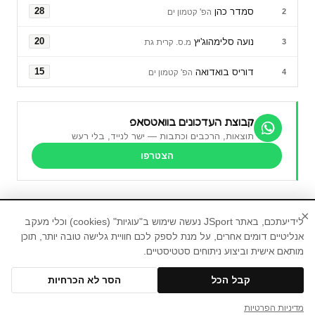
סמדר כהן
28
2
הפ' קטמון ים
נועה סלימהוג'יץ
20
3
מ.ס. קרית גת
דוריס בואדואה
15
4
הפ' קטמון ים
קבוצת העדכונים בוואטסאפ
תוצאות, הרכבים וכתבות — ישר לנייד, בלי רעש
הצטרפו
×
לידיעתכם, באתר JSport נעשה שימוש ב"עוגיות" (cookies) וכלי מעקב
אנליטיים דומים אחרים, על מנת לספק לכם חוויית גלישה טובה יותר, תוכן
מותאם אישית וביצוע ניתוחים סטטיסטיים.
חדשות ספורט, עדכוני ספורט, תוצאות ספורט,טורי
דעה
בית
ליגת העל
ליגיונריות
נבחרות ישראל לנשים
קבל הכל
הסר לא הכרחיות
ליגת האלופות לנשים
דעות
NBA
תוצאות
טבלאות
© 2026 JSport
מדיניות הפרטיות