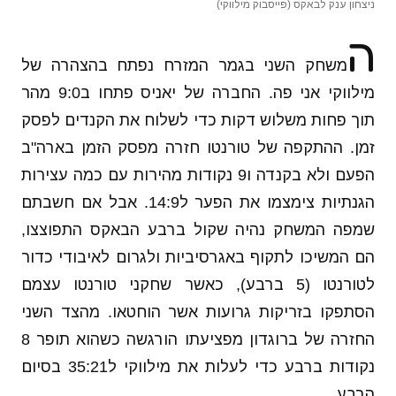
ניצחון ענק לבאקס (פייסבוק מילווקי)
ה
משחק השני בגמר המזרח נפתח בהצהרה של
מילווקי אני פה. החברה של יאניס פתחו ב9:0 מהר
תוך פחות משלוש דקות כדי לשלוח את הקנדים לפסק
זמן. ההתקפה של טורנטו חזרה מפסק הזמן בארה"ב
הפעם ולא בקנדה ו9 נקודות מהירות עם כמה עצירות
הגנתיות צימצמו את הפער ל14:9. אבל אם חשבתם
שמפה המשחק נהיה שקול ברבע הבאקס התפוצצו,
הם המשיכו לתקוף באגרסיביות ולגרום לאיבודי כדור
לטורנטו (5 ברבע), כאשר שחקני טורנטו עצמם
הסתפקו בזריקות גרועות אשר הוחטאו. מהצד השני
החזרה של ברוגדון מפציעתו הורגשה כשהוא תופר 8
נקודות ברבע כדי לעלות את מילווקי ל35:21 בסיום
הרבע.