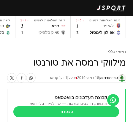
לגו
תוכן
ליגת האלופות לנשים
לייב
ליגת האלופות לנשים
לייב
ליגת ה
3
1
ולאזניה
בראן
סנט
1
2
אפולון לימסול
פאוק סלוניקי
ספו
ראשי
›
כללי
מילווקי רמסה את טורנטו
גור יהודה מן
18 במאי 2019
כללי
1 דק׳ קריאה
◀
קבוצת העדכונים בוואטסאפ
תוצאות, הרכבים וכתבות — ישר לנייד, בלי רעש
הצטרפו