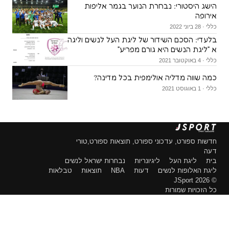
הישג היסטורי: נבחרת הנוער בגמר אליפות
אירופה
כללי · 28 ביוני 2022
בלעדי: הסכם השידור של ליגת העל לנשים וליגה
א ״ליגת הנשים היא גורם מפריע״
כללי · 4 באוקטובר 2021
כמה שווה מדליה אולימפית בכל מדינה?
כללי · 1 באוגוסט 2021
חדשות ספורט, עדכוני ספורט, תוצאות ספורט,טורי
דעה
בית
ליגת העל
ליגיונריות
נבחרות ישראל לנשים
ליגת האלופות לנשים
דעות
NBA
תוצאות
טבלאות
© 2026 JSport
כל הזכויות שמורות