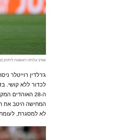
שוויץ עלתה ראשונה ליתרון (Photo by Maja Hitij – UEFA/UEFA via Getty Images)
ג'רלדין רוייטלר ני
ה-28 האוהדים המקומיים ראו את נאדין ריזן מעלה אותן ליתרון.
לא למסגרת, לעומת 27 התקפות שווייצריות עם 8 בעיטות, מתוכן 4 למסגרת. ושער