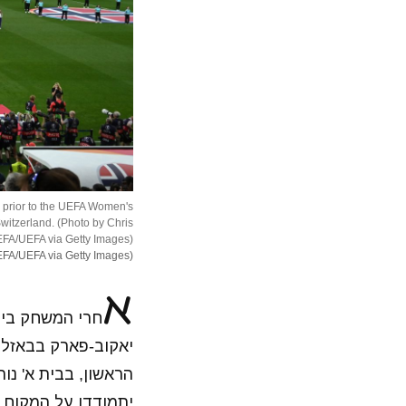
 prior to the UEFA Women's
itzerland. (Photo by Chris
EFA/UEFA via Getty Images)
(Photo by Chris Ricco - UEFA/UEFA via Getty Images)
א
חרי המשחק בין 