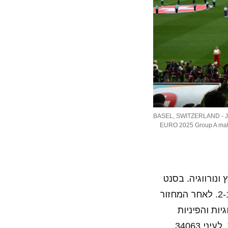
BASEL, SWITZERLAND - JULY
EURO 2025 Group A match
נורווגיה. בסנט
יאקוב-פארק בבאזל, השווייצריות נהנו מתמיכת הקהל הביתי, אך נורווגיה ניצחה 2-1. לאחר המחזור
ור השני, הנורווגיות והפיניות
יתמודדו על המקום הראשון. איסלנד ושווייץ ייאבקו כדי להימנע מהדחה מוקדמת. לעיני 34063