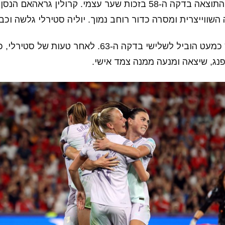
הנורווגיות הפכו את התוצאה בדקה ה-58 בזכות שער עצמי. קרולין גרא
השווייצרית ומסרה כדור רוחב נמוך. יוליה סטירלי גלשה וכ
בלבול בהגנת שווייץ כמעט הוביל לשלישי בדקה ה-63. לאחר 
נג, שיצאה ומנעה ממנה צמד אישי.