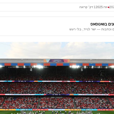
יורו 2025
1 דק׳ קריאה
◀
נים בוואטסאפ
 וכתבות — ישר לנייד, בלי רעש