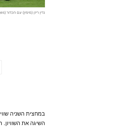
נדין ריזן (מימין) עם הכדור (Photo by Maja Hitij – UEFA/UEFA via Getty Images)
במחצית השניה שווי
השיגה את השוויון. היי