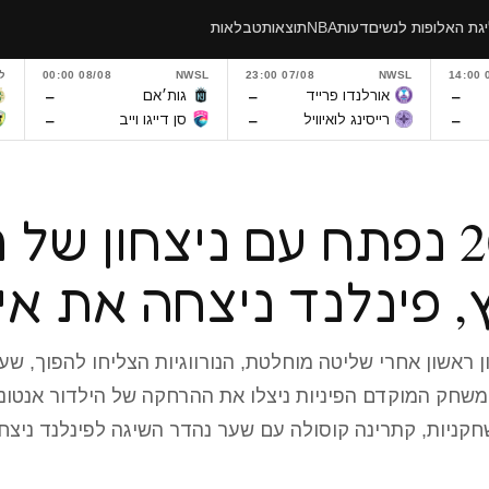
גת האלופות לנשים
דעות
NBA
תוצאות
טבלאות
0
NWSL
07/08 23:00
NWSL
08/08 00:00
ל
–
–
–
אורלנדו פרייד
גות׳אם
–
–
–
רייסינג לואיוויל
סן דייגו וייב
יורו 2025 נפתח עם ניצחון של 
ץ, פינלנד ניצחה את א
משחק המוקדם הפיניות ניצלו את ההרחקה של הילדור אנטו
קניות, קתרינה קוסולה עם שער נהדר השיגה לפינלנד ניצח