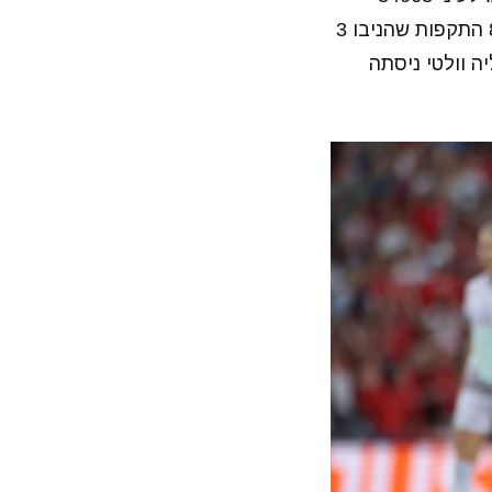
צופים פתחה הנבחרת המקומית את המשחק בהתלהבות ותוך עשר דק׳ יצאה ל-8 התקפות שהניבו 3
ה וולטי ניסתה