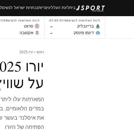
לגו
בית
ליגת העל
ליגיונריות
נבחרות ישראל לנשים
לי
תוכן
ליגת האלופות לנשים
07/08 07:00
ליגת האלופות לנשים
7/08 14:00
–
ברייזבליק
סרווט
–
דינמו מינסק
אקטובה
ראשי
›
יורו 2025
על שווי
במדים הלאומיים. ב
את איסלנד בעשר שח
הפתיחה של היורו