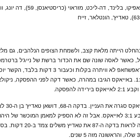
אוננה, טליאפיקו, בלינד, דה-ליכט, מ
החלט הייתה מלאת קצב, ולשמחת הצופים הנלהבים, גם מל
אייאקס. אבל דה חראפשחאפ לא וויתרה בקלות וכעבור 3
את התוצאה, תיקו 1:1. באייאקס הגיבו במהרה, כאשר דקה לפני ההפסקה, נ
ידה להפסקה.
במחצית השנייה, א
מהנקודה הלבנה וקבע 3:1 לאייאקס. אבל זה לא הספיק למאמן המוכשר 