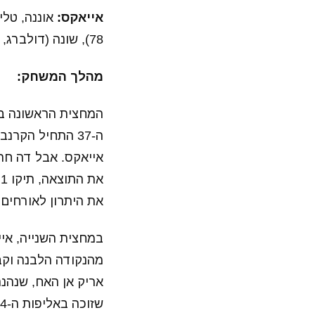
אייאקס:
78), שונה (דולברג, 63), טאדיץ', הונטלאר, זייח
מהלך המשחק:
המחצית הראשונה ב
את היתרון לאורחים וקבע 2:1 לאייאקס ביר
שזוכה באליפות ה-34 שלה, והראשונה מזה 5 שנים.