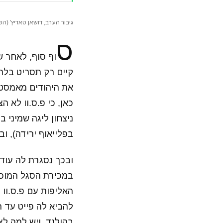
גיבור הערב, דושאן טאדיץ' (הפ
ס
וף סוף, לאחר ש
בפלייאוף ירידה), ו
ובכך נסגרת לה עוד 
במכירת הסגל המוכש
האליפות עם פ.ס.וו 
להביא לה פייט עד ה
בהולנד, ויש למה לצ