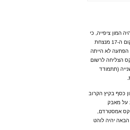
 המון ציפייה, כי
קיים רק תסריט בלהות אחד שבסופו אייאקס אינה אלופה: דה חראפשחאפ מהמקום ה-17 מנצחת
טרדם, ובנוסף, פ.ס.וו מנצחת בפער של 14 שערים. כן, 14. אז הפתעה לא הייתה
יותר מ-3 שערים, שלא נדבר על 14, וגם אייאקס הצליחה לרשום
לנדית השנייה (תתמודד
.
ון כסף בקיץ הקרוב
 על מאבק
יאקס אמסטרדם,
הבאה יהיה לוהט