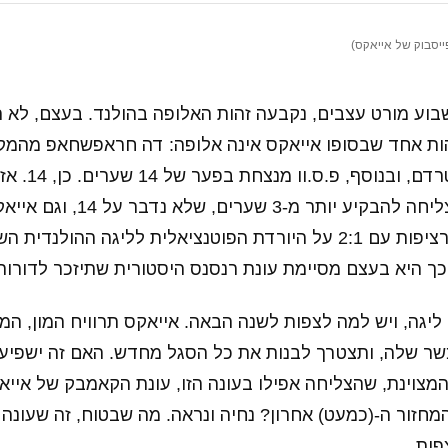
ייסבוק של אייאקס)
בוע מורט עצבים, נקבעה זהות האלופה בהולנד. בעצם, לא היה
את היהודים מאמס
כאן, כי פ.ס.וו לא הצליחה להבקיע 
ניצחון ליגה שמיני ברציפות עם 2:1 על היורדת הפוטנציאלית לליגה ההו
בכך היא בעצם מסיימת עונת רנסנס היסטורית שתיזכר לדורות
ליגה, ויש למה לצפות לשנה הבאה. אייאקס תרוויח המון, המ
ר שלה, ותצטרך לבנות את כל הסגל מחדש. האם זה ישפיע
המצוינת, שהצליחה אפילו בעונה הזו, עונת הקאמבק של אי
מחזור ה-(כמעט) אחרון? נחיה ונראה. מה שבטוח, זה שעונה 
פות.