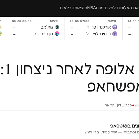
גת האלופות לנשים
דעות
NBA
תוצאות
טבלאות
0
NWSL
07/08 23:00
NWSL
08/08 00:00
ל
–
–
–
אורלנדו פרייד
גות׳אם
–
–
–
רייסינג לואיוויל
סן דייגו וייב
פשחאפ
כללי
1 דק׳ קריאה
◀
נים בוואטסאפ
 וכתבות — ישר לנייד, בלי רעש