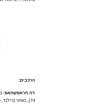
הרכבים:
דה חראפשחאפ:
בר
74), באהוי (ניילנד, 80), סרארנס, ואן מייגהם (בורגזורג, 68)