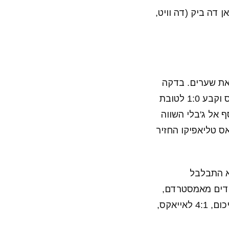
זראוי (כריסטיאנסן, 59), דה יונג, וואן דה ביק (דה וויט,
את שערים. בדקה
ה-37 התחיל הקרנבל, כאשר לאסה שונה שם את הכדור ברשת של נייג'ל ברטרמס וקבע 1:0 לטובת
 דקות בלבד, הקשר יוסף אל ג'בלי השווה
יקולאס טליאפיקו החזיר
ייאקס סגרה את העניין. בדקה ה-68, דושאן טאדיץ' בן ה-30 לא התבלבל
של היהודים מאמסטרדם,
אריק אן האח, שנהנה לראות בדקה ה-87 את טאדיץ משלים צמד ב-20 דקות. בסיכום, 4:1 לאייאקס,