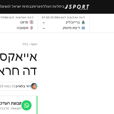
לגו
בית
ליגת העל
ליגיונריות
נבחרות ישראל לנשים
לי
תוכן
ליגת האלופות לנשים
07/08 07:00
ליגת האלופות לנשים
7/08 14:00
–
ברייזבליק
סרווט
–
דינמו מינסק
אקטובה
ראשי
›
כללי
דה חרא
דוד בלאייב
15 במאי 2019
קבוצת העדכו
תוצאות, הרכבים