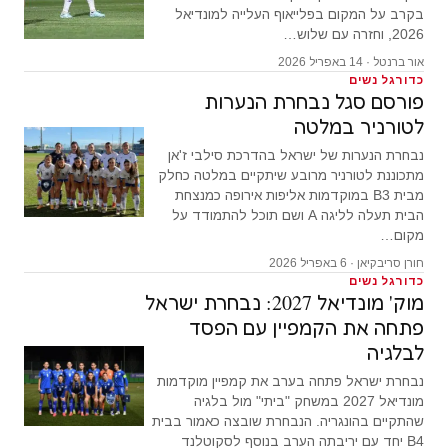
בקרב על המקום בפלייאוף העלייה למונדיאל
2026, וחזרה עם שלוש…
אור ברנטל · 14 באפריל 2026
כדורגל נשים
פורסם סגל נבחרת הנערות
לטורניר במלטה
נבחרת הנערות של ישראל בהדרכת סילבי ז'אן
מתכוננת לטורניר מרובע שיתקיים במלטה כחלק
מבית B3 במוקדמות אליפות אירופה כמנצחת
הבית תעלה לליגה A ושם תוכל להתמודד על
מקום…
חורן סריבקיאן · 6 באפריל 2026
כדורגל נשים
מוק' מונדיאל 2027: נבחרת ישראל
פתחה את הקמפיין עם הפסד
לבלגיה
נבחרת ישראל פתחה בערב את קמפיין מוקדמות
מונדיאל 2027 במשחק "ביתי" מול בלגיה
שהתקיים בהונגריה. הנבחרת שובצה כאמור בבית
B4 יחד עם יריבתה הערב בנוסף לסקוטלנד