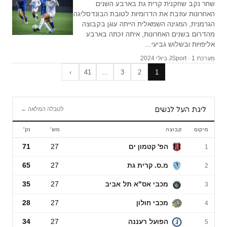
שחר נקב שחקנית קרית גת בארבע השנים
האחרונות עוזבת את הדרומיות לטובת הבונדסליגה
הגרמנית, המגינה השמאלית הייתה עוגן בקבוצה
מהדרום בשנים האחרונות, איתה זכתה בארבע
אליפויות ובשלוש גביעי…
מערכת JSport · 1 ביולי 2024
›
41
…
3
2
1
ליגת העל לנשים
לטבלה המלאה ←
מיקום
קבוצה
מש׳
נק׳
ליגת העל לנשים
הפ' קטמון ים
27
71
1
מ.ס. קרית גת
27
65
2
מכבי אס"א תל אביב
27
35
3
מכבי חולון
27
28
4
הפועל רעננה
27
34
5