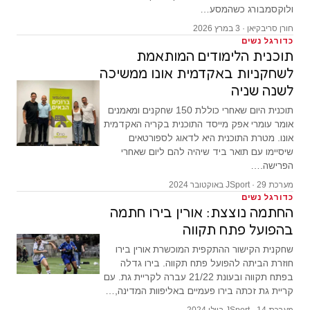
ולוקסמבורג כשהמסע…
חורן סריבקיאן · 3 במרץ 2026
כדורגל נשים
תוכנית הלימודים המותאמת
לשחקניות באקדמית אונו ממשיכה
לשנה שניה
תוכנית היום שאחרי כוללת 150 שחקנים ומאמנים
אומר עומרי אפק מייסד התוכנית בקריה האקדמית
אונו. מטרת התוכנית היא לדאוג לספורטאים
שיסיימו עם תואר ביד שיהיה להם ליום שאחרי
הפרישה.…
מערכת JSport · 29 באוקטובר 2024
כדורגל נשים
החתמה נוצצת: אורין בירו חתמה
בהפועל פתח תקווה
שחקנית הקישור ההתקפית המוכשרת אורין בירו
חוזרת הביתה להפועל פתח תקווה. בירו גדלה
בפתח תקווה ובעונת 21/22 עברה לקריית גת. עם
קריית גת זכתה בירו פעמיים באליפוות המדינה,…