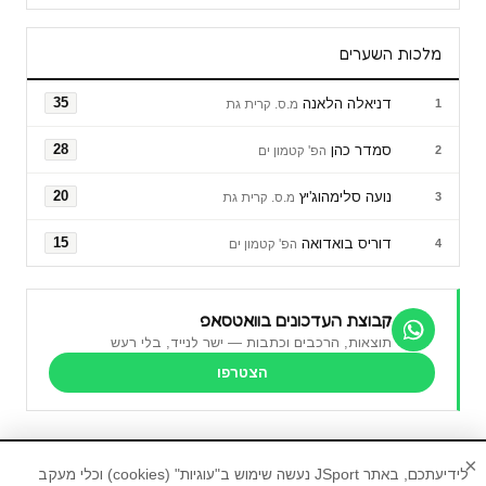
מלכות השערים
דניאלה הלאנה
35
1
מ.ס. קרית גת
סמדר כהן
28
2
הפ' קטמון ים
נועה סלימהוג'יץ
20
3
מ.ס. קרית גת
דוריס בואדואה
15
4
הפ' קטמון ים
קבוצת העדכונים בוואטסאפ
תוצאות, הרכבים וכתבות — ישר לנייד, בלי רעש
הצטרפו
×
לידיעתכם, באתר JSport נעשה שימוש ב"עוגיות" (cookies) וכלי מעקב