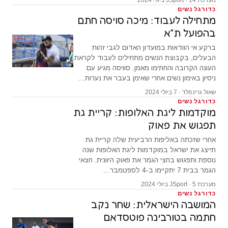
מערכת JSport · 14 ביולי 2024
כדורגל נשים
מתחילה לעבוד: מיכה סויסה חתם
בהפועל ת״א
ברקע אי הוודאות במועדון האדום לגבי זהות
הבעלים, בקבוצת הנשים מתחילים לעבוד לקראת
העונה הקרובה והחתימו מאמן. סוויסה מגיע עם
ניסיון באימון נשים אחרי שאימן בעבר את נערות…
שאול גרינפלד · 7 ביולי 2024
כדורגל נשים
מוקדמות ליגת האלופות: קריית גת
תפגוש את פאוק
אחרי שזכתה באליפות הרביעית שלה קריית גת
תייצג את ישראל במוקדמות ליגת האלופות שנה
נוספת ותפגוש בחצי הגמר את פאוק היוונית. חצאי
הגמר בבית 7 יתקיימו ב-4 לספטמבר…
מערכת JSport · 5 ביולי 2024
כדורגל נשים
המושבה הישראלית: שחר נקב
חתמה בטורבינה פוטסדאם