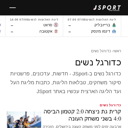
לגו
תוכן
ליגת האלופות לנשים
07/08 07:00
ליגת האלופות לנשים
07/08 14:00
L
–
–
ברייזבליק
סרווט
–
–
דינמו מינסק
אקטובה
ראשי
› כדורגל נשים
כדורגל נשים
כדורגל נשים ב-JSport - חדשות, עדכונים, פרשנויות
סיקור משחקים, טבלאות הליגות, כתבות מליגת העל
ועד הליגה הארצית עכשיו באתר JSport
כדורגל נשים
קרית גת ניצחה 2:0 קטמון הביסה
4:0 בשני משחק העונה
ארבעה ימים לפני משחק העונה בירושלים, הזכירה