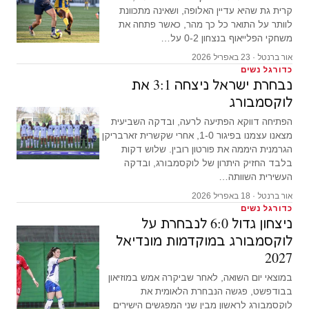
קרית גת שהיא עדיין האלופה, ושאינה מתכוונת
לוותר על התואר כל כך מהר, כאשר פתחה את
משחקי הפלייאוף בנצחון 0-2 על…
אור ברנטל · 23 באפריל 2026
כדורגל נשים
נבחרת ישראל ניצחה 3:1 את
לוקסמבורג
הפתיחה דווקא הפתיעה לרעה, ובדקה השביעית
מצאנו עצמנו בפיגור 1-0, אחרי שקשרית זארבריקן
הגרמנית היממה את פורטון רובין. שלוש דקות
בלבד החזיק היתרון של לוקסמבורג, ובדקה
העשירית השוותה…
אור ברנטל · 18 באפריל 2026
כדורגל נשים
ניצחון גדול 6:0 לנבחרת על
לוקסמבורג במוקדמות מונדיאל
2027
במוצאי יום השואה, לאחר שביקרה אמש במוזיאון
בבודפשט, פגשה הנבחרת הלאומית את
לוקסמבורג לראשון מבין שני המפגשים הישירים