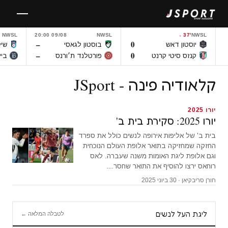
לגו
תוכן
NWSL
09/08 20:00
NWSL
37'
NWSL
–
0
יוסטון דאש
בוסטון לגאסי
שיק
–
0
קנזס סיטי קרנט
פורטלנד ת׳ורנס
ביי
קלאודיה פינה - JSport
יורו 2025
יורו 2025: סקירת בית ב'
בית ב' של אליפות אירופה לנשים כולל את ספרד
החזקה שמחזיקה בתואר אלופת העולם הנוכחית
וגם אלופת ליגת האומות משנה שעברה. לאס
רוחאס ירצו להוסיף את התואר שחסר…
חורן סריבקיאן · 30 ביוני 2025
ליגת העל לנשים
לטבלה המלאה ←