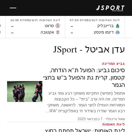
לגו
תוכן
ליגת האלופות לנשים
07/08 07:00
ליגת האלופות לנשים
07/08 14:00
L
–
–
ברייזבליק
סרווט
–
–
דינמו מינסק
אקטובה
עדן אביטל - JSport
גביע המדינה
סיכום גביע: הפועל ת"א הודחה,
קטמון, קרית גת והפועל ב"ש בחצי
הגמר
אתמול (חמישי) התקיימו משחקי רבע גמר גביע
המדינה, וזה היה ערב "ביתי" – כל הקבוצות
המארחות העפילו לחצי הגמר. לראשונה, משחקי
רבע הגמר שודרו בשידור חי באפליקציית "IFA…
שאול גרינפלד · 7 בפברואר 2025
ליגת האומות
ליגת האומות: ישראל תפתח בחוץ