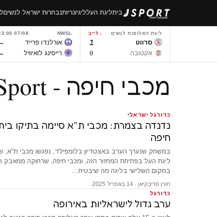
לגו
בית
ליגת העל
ליגיונריות
נבחרות ישראל לנשים
לי
תוכן
ליגת האלופות לנשים
לייב
NWSL
07/08 23:00
–
2
סרווט
אורלנדו פרייד
–
0
אקטובה
רייסינג לואיוויל
מכבי חיפה - JSport
כדורגל ישראלי
נדנדה בצמרת: מכבי ת"א סיימה בתיקו ביתי
חיפה
במשחק שנערך הערב באצטדיון בלומפילד, נפגשו מכבי ת"א, ש
ליגת העל בפתיחת המחזור הזה, ומכבי חיפה, שרחוקה ממאבק הא
במקום השלישי בליגה מה שיבטיח…
חורן סריבקיאן · 14 באפריל 2025
כדורגל
ערב גדול לישראליות באירופה