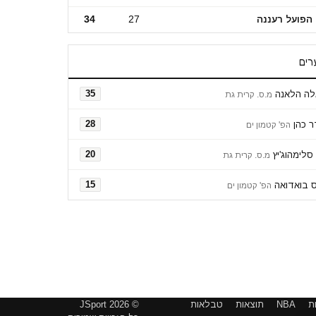
הפועל רעננה
27
34
רים
לה הלאנה
35
מ.ס. קרית גת
 כהן
28
הפ' קטמון ים
סלימהוג'יץ
20
מ.ס. קרית גת
ס בואדואה
15
הפ' קטמון ים
ת
NBA
תוצאות
טבלאות
© 2026 JSport