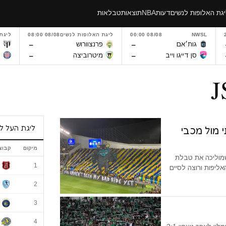
גת האלופות לנשים
דעות
NBA
תוצאות
טבלאות
NWSL
08/08 00:00
ליגת האלופות לנשים
08/08 08:00
ליגת
–
–
גות׳אם
פרנצוורוש
מ
–
–
סן דייגו וייב
מיטרוביצה
ה
ליגת העל ל
 מול מכבי
מיקום
קבוצ
מוליכה את טבלת
ליגת העל לנשי
1
ליפות ורוצה לסיים
2
3
4