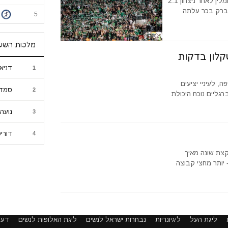
לעיני כ-15 אלף צופים בסמי עופר האלופה מכבי חיפה הגיעה לגומלין לאחר ניצחון 2:1
שכנע. החבורה של ברק בכר עלתה
5
מלכות השע
קלון בדקות
דניא
1
, לעיניי יציעים
סמדר
2
גליים נוכח היכולת
נועה 
3
דורי
4
קצת שונה מאיך
 יותר מחצי קבוצה
ליגת העל
ליגיונריות
נבחרות ישראל לנשים
ליגת האלופות לנשים
דעו