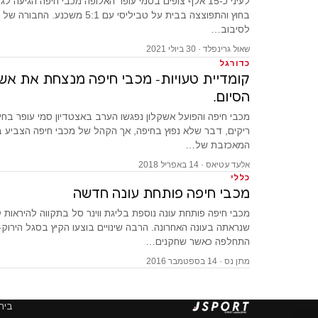
בחוץ והתפוצצה בבית על טביליסי עם 5:1 מ
לסיבוב…
שאול גרינפלד · 30 ביולי 2021
כדורגל
קומדיית טעויות- מכבי חיפה מנצחת את אש
הסיום.
מכבי חיפה והפועל אשקלון נפגשו הערב באצטדיון סמי עופר בחיפה
ריקים, דבר שלא נפוץ בחיפה, אך הקהל של מכבי חיפה הצביע בר
המאכזבת של…
אלעד עטיאס · 14 באפריל 2018
כללי
מכבי חיפה פותחת עונה חדשה
מכבי חיפה פותחת עונה נוספת בליגת ווינר סל בתקווה להיראות 
שנראתה בעונה האחרונה. הרבה שינויים בוצעו הקיץ בסגל הירוק-
התחלפה כאשר שחקנים…
מתן נס · 14 בספטמבר 2016
בית