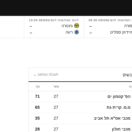
 האלופות לנשים
08/08 09:00
ליגת האלופות לנשים
08/08 10:00
ליגת האלופות
–
–
ורה
גינטרה
וולרנגה
–
–
יידוק ספליט
ריגה
אומוניה נ
נשים
לטבלה המלאה ←
ה
מש׳
נק׳
ם
הפ' קטמון ים
27
71
מ.ס. קרית גת
27
65
מכבי אס"א תל אביב
27
35
מכבי חולון
27
28