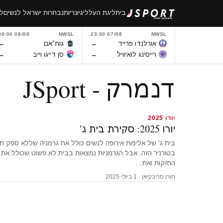
לגו
בית
ליגת העל
ליגיונריות
נבחרות ישראל לנשים
לי
תוכן
08/08 00:00
NWSL
07/08 23:00
NWSL
–
–
אורלנדו פרייד
גות׳אם
–
–
רייסינג לואיוויל
סן דייגו וייב
דנמרק - JSport
יורו 2025
יורו 2025: סקירת בית ג'
בית ג' של אליפות אירופה לנשים כולל את גרמניה שללא ספק 
בטורניר הזה. אבל הגרמניות נמצאות בבית לא פשוט שכולל את
החזקות ואת…
חורן סריבקיאן · 1 ביולי 2025