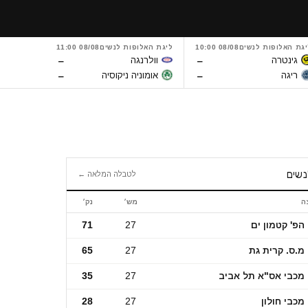
יגת האלופות לנשים
08/08 10:00
ליגת האלופות לנשים
08/08 11:00
ליגת האלו
–
–
גינטרה
וולרנגה
מטליסט
–
–
ריגה
אומוניה ניקוסיה
טי-אס
נשים
לטבלה המלאה ←
ה
מש׳
נק׳
ם
הפ' קטמון ים
27
71
מ.ס. קרית גת
27
65
מכבי אס"א תל אביב
27
35
מכבי חולון
27
28