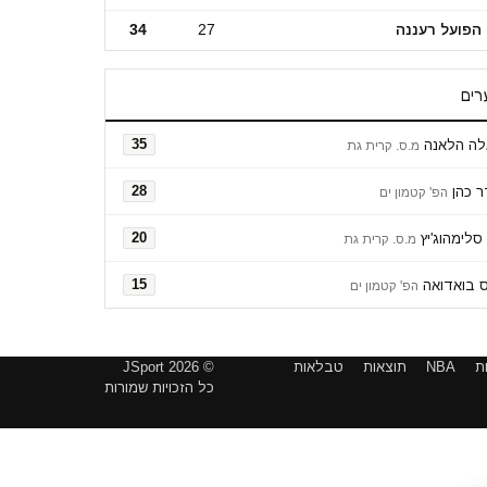
הפועל רעננה
27
34
רים
לה הלאנה
35
מ.ס. קרית גת
 כהן
28
הפ' קטמון ים
סלימהוג'יץ
20
מ.ס. קרית גת
ס בואדואה
15
הפ' קטמון ים
ת
NBA
תוצאות
טבלאות
© 2026 JSport
כל הזכויות שמורות