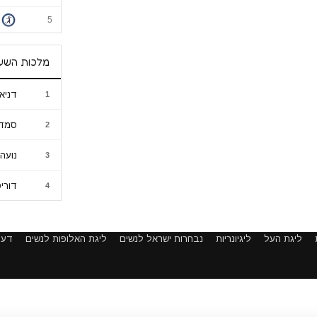
5
מלכות השע
דניא
1
סמדר
2
נועה 
3
דורי
4
ליגת העל
ליגיונריות
נבחרות ישראל לנשים
ליגת האלופות לנשים
דעו