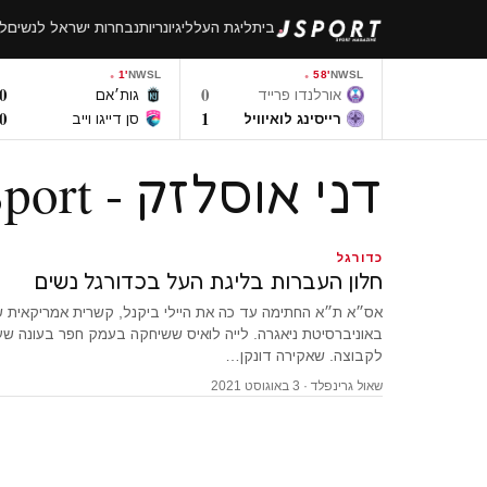
לגו
בית
ליגת העל
ליגיונריות
נבחרות ישראל לנשים
לי
תוכן
1'
NWSL
58'
NWSL
0
0
אורלנדו פרייד
גות׳אם
0
1
רייסינג לואיוויל
סן דייגו וייב
דני אוסלזק - JSport
כדורגל
חלון העברות בליגת העל בכדורגל נשים
אס״א ת״א החתימה עד כה את היילי ביקנל, קשרית אמריקאית 
באוניברסיטת ניאגרה. לייה לואיס ששיחקה בעמק חפר בעונה ש
לקבוצה. שאקירה דונקן…
שאול גרינפלד · 3 באוגוסט 2021