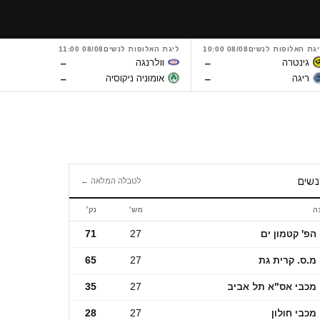
יגת האלופות לנשים
08/08 10:00
ליגת האלופות לנשים
08/08 11:00
ליגת האלו
–
–
גינטרה
וולרנגה
מטליסט
–
–
ריגה
אומוניה ניקוסיה
טי-אס
נשים
לטבלה המלאה ←
ה
מש׳
נק׳
ם
הפ' קטמון ים
27
71
מ.ס. קרית גת
27
65
מכבי אס"א תל אביב
27
35
מכבי חולון
27
28