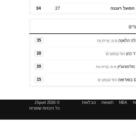
הפועל רעננה
27
34
רים
לה הלאנה
35
מ.ס. קרית גת
 כהן
28
הפ' קטמון ים
סלימהוג'יץ
20
מ.ס. קרית גת
ס בואדואה
15
הפ' קטמון ים
ת
NBA
תוצאות
טבלאות
© 2026 JSport
כל הזכויות שמורות