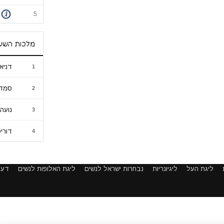
5
מלכות השע
דניא
1
סמדר
2
נועה 
3
דורי
4
ליגת העל
ליגיונריות
נבחרות ישראל לנשים
ליגת האלופות לנשים
דעו