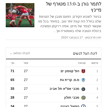
לתמר גורן ב-13:0 מטורף של
מיינץ
בניגוד לשבוע הקודם, הפעם מצבן של הנציגות
שלנו בחו"ל היה קצת יותר טוב, במיוחד בכל מה
שקשור לצמד של מיינץ. אסיה דרקסן המשיכה
ביכולת הטובה שלה באוסטריה אך…
חורן סריבקיאן · 17 בנובמבר 2024
ליגת העל לנשים
לטבלה המלאה ←
מיקום
קבוצה
מש׳
נק׳
ליגת העל לנשים
הפ' קטמון ים
27
71
1
מ.ס. קרית גת
27
65
2
מכבי אס"א תל אביב
27
35
3
מכבי חולון
27
28
4
הפועל רעננה
27
34
5