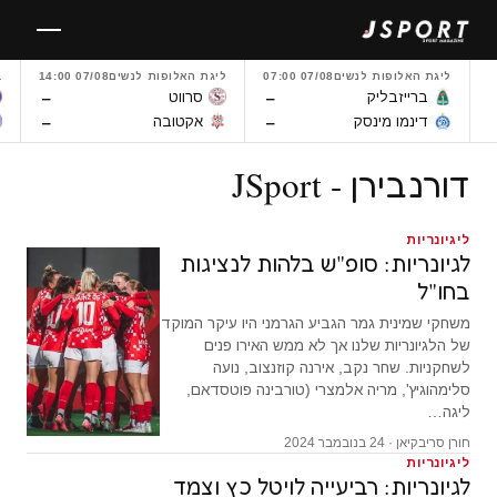
לגו
תוכן
ליגת האלופות לנשים
07/08 07:00
ליגת האלופות לנשים
07/08 14:00
L
–
–
ברייזבליק
סרווט
–
–
דינמו מינסק
אקטובה
דורנבירן - JSport
ליגיונריות
לגיונריות: סופ"ש בלהות לנציגות
בחו"ל
משחקי שמינית גמר הגביע הגרמני היו עיקר המוקד
של הלגיונריות שלנו אך לא ממש האירו פנים
לשחקניות. שחר נקב, אירנה קוזנצוב, נועה
סלימהוגיץ', מריה אלמצרי (טורבינה פוטסדאם,
ליגה…
חורן סריבקיאן · 24 בנובמבר 2024
ליגיונריות
לגיונריות: רביעייה לויטל כץ וצמד