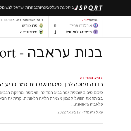
לגו
בית
ליגת העל
ליגיונריות
נבחרות ישראל לנשים
לי
תוכן
NWSL
17'
ליגת האלופות לנשים
08/08 08:00
0
אורלנדו פרייד
פרנצוורוש
1
רייסינג לואיוויל
מיטרוביצה
בנות עראבה - JSport
גביע המדינה
חדרה מחכה להן: סיכום שמינית גמר גביע ה
סיכום סיבוב שמינית גמר גביע המדינה: האלופה ומחזיקת הגביע
פלאביה ג'יאוואנה…
שאול גרינפלד · 17 בינואר 2022