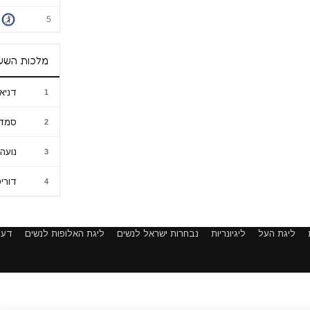
5
מלכות השע
דניא
1
סמדר
2
נועה 
3
דורי
4
ליגת העל
ליגיונריות
נבחרות ישראל לנשים
ליגת האלופות לנשים
דעו