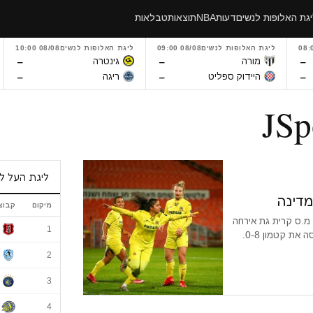
גת האלופות לנשים
דעות
NBA
תוצאות
טבלאות
ליגת האלופות לנשים
08/08 09:00
ליגת האלופות לנשים
08/08 10:00
–
–
–
מורה
גינטרה
–
–
–
היידוק ספליט
ריגה
ליגת העל ל
מדינה
מיקום
קבוצ
 מ.ס קרית גת אירחה
ליגת העל לנשי
1
בביתה את הפועל קטמון מצמרת הליגה הלאומית. קרית גת הביסה את קטמון 0-8.
2
3
4