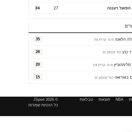
הפועל רעננה
27
34
רים
לה הלאנה
35
מ.ס. קרית גת
 כהן
28
הפ' קטמון ים
סלימהוג'יץ
20
מ.ס. קרית גת
ס בואדואה
15
הפ' קטמון ים
ת
NBA
תוצאות
טבלאות
© 2026 JSport
כל הזכויות שמורות