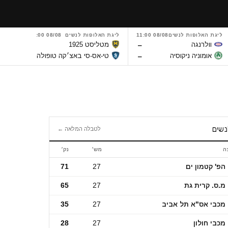
ליגת האלופות לנשים
08/08 11:00
ליגת האלופות לנשים
08/08 11:00
ליגת 
–
–
וולרנגה
מטליסט 1925
ס
–
–
אומוניה ניקוסיה
טי-אס-סי באצ׳קה טופולה
ר
נשים
לטבלה המלאה ←
ה
מש׳
נק׳
ם
הפ' קטמון ים
27
71
מ.ס. קרית גת
27
65
מכבי אס"א תל אביב
27
35
מכבי חולון
27
28