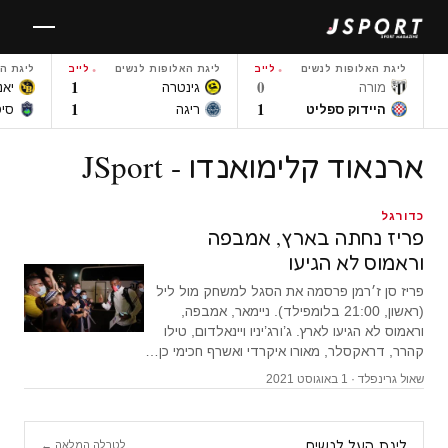
לגו
תוכן
ליגת האלופות לנשים
לייב
ליגת האלופות לנשים
לייב
ליגת ה
1
0
מורה
גינטרה
יאנ
1
1
היידוק ספליט
ריגה
סי
ארנאוד קלימואנדו - JSport
כדורגל
פריז נחתה בארץ, אמבפה
וראמוס לא הגיעו
פריז סן ז׳רמן פרסמה את הסגל למשחק מול ליל
(ראשון, 21:00 בלומפילד). ניימאר, אמבפה,
וראמוס לא הגיעו לארץ. ג’ורג’יניו ויינאלדום, טילו
קהרר, דראקסלר, מאורו איקרדי ואשרף חכימי כן…
שאול גרינפלד · 1 באוגוסט 2021
ליגת העל לנשים
לטבלה המלאה ←