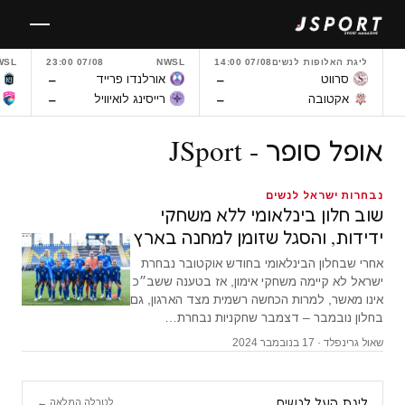
לגו
תוכן
ליגת האלופות לנשים
07/08 14:00
NWSL
07/08 23:00
WSL
–
–
סרווט
אורלנדו פרייד
–
–
אקטובה
רייסינג לואיוויל
אופל סופר - JSport
נבחרות ישראל לנשים
שוב חלון בינלאומי ללא משחקי
ידידות, והסגל שזומן למחנה בארץ
אחרי שבחלון הבינלאומי בחודש אוקטובר נבחרת
ישראל לא קיימה משחקי אימון, אז בטענה ששב״כ
אינו מאשר, למרות הכחשה רשמית מצד הארגון, גם
בחלון נובמבר – דצמבר שחקניות נבחרת…
שאול גרינפלד · 17 בנובמבר 2024
ליגת העל לנשים
לטבלה המלאה ←