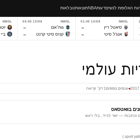
גת האלופות לנשים
דעות
NBA
תוצאות
טבלאות
NWSL
15/08 00:00
NWSL
10/08 01:00
NWSL
–
–
סיאטל ריין
גות׳אם
יוטה
–
–
אנג'ל סיטי
קנזס סיטי קרנט
ביי
ות עולמי
ענפים נוספים
1 דק׳ קריאה
◀
נים בוואטסאפ
 וכתבות — ישר לנייד, בלי רעש