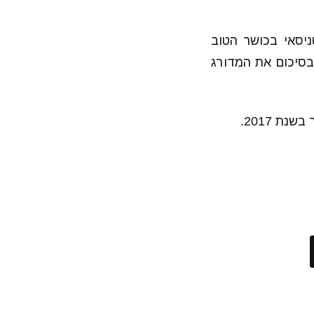
יסאי בכושר הטוב
ר כיום אשר ממוקם במקום הראשון, ניצח ניצחון צמוד של 7-6 , 7-5 ו-2:0 בסיכום את המדורג