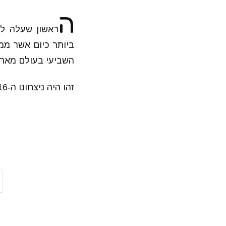
ה
ראשון שעלה לג
השביעי בעולם מארין 
זהו היה ניצחונו ה-16 ברציפות של נדאל על צ'יליץ' והוא עם מאזן 0:10 בחצאי גמר בשנת 2017.