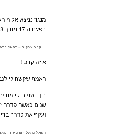
מנגד נמצא אלוף העו
בפעם ה-17 מתוך 23 מפגשים עם הארגנטינאי עם 6:3, 3:6, 3:6 .
קרב ענקים – רפאל נדאל ( ort yahoo
איזה קרב !
האמת שקשה לי לנבא 
ועקף את פדרר בדירו
רפאל נדאל רוצה עוד תואר ( ayli mail