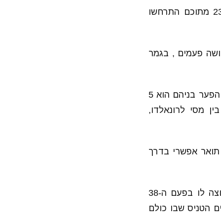
פדרר ונדאל נפגשו 37 פעמים, מתוכן ניצח נדאל 23 משחקים ופדרר 14 , 23 מתוכם התרחשו
ושה פעמים , בגמר
פדרר בן ה-36 מחזיק ב-19 תארי גרנד סלאם ונדאל בן ה-31 זכה ב-15 כאלה , הפער בניהם הוא 5
ן מסי לרונאלדו,
 תואר אפשרי בדרך
השניים יתנו תצוגה מרהיבה לעיני מליוני אנשים בארץ ובעולם , במגרש ומחוצה לו בפעם ה-38
ר הוא יום חג לאוהדים הטניס שבו כולם