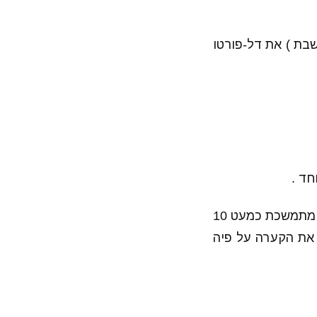
שבת ) את דל-פורטו
חד .
בין השניים קיימת יריבות של שנים על המקומות הראשונים , היריבות של השניים מתמשכת כמעט 10
אר 2008 נדאל הספרדי הפך את הקערה על פיה