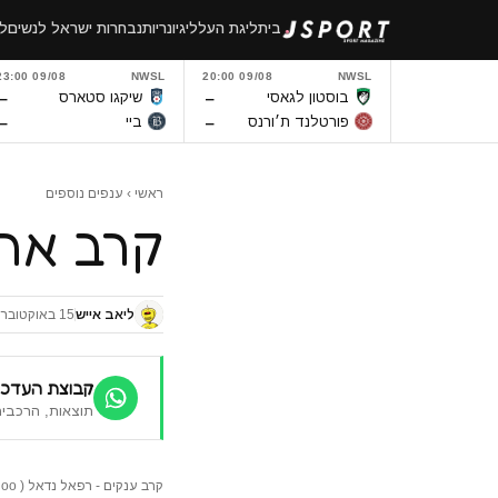
לגו
בית
ליגת העל
ליגיונריות
נבחרות ישראל לנשים
לי
תוכן
09/08 23:00
NWSL
09/08 20:00
NWSL
–
–
בוסטון לגאסי
שיקגו סטארס
–
–
פורטלנד ת׳ורנס
ביי
ראשי
›
ענפים נוספים
קרב ארי
ליאב אייש
15 באוקטובר 2017
קבוצת העדכו
תוצאות, הרכבים
קרב ענקים - רפאל נדאל ( sport yahoo )