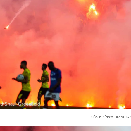
ה (צילום: שאול גרינפלד)