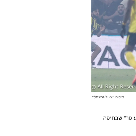
צילום: שאול גרינפלד
צטדיון "סמי עופר" שבחיפה