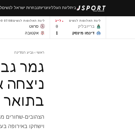
לגו
בית
ליגת העל
ליגיונריות
נבחרות ישראל לנשים
לי
תוכן
ליגת האלופות לנשים
לייב
ליגת האלופות לנשים
07/08 14:00
0
ברייזבליק
סרווט
1
דינמו מינסק
אקטובה
ראשי
›
גביע המדינה
גמר גבי
בתואר
וישחקו באירופה בעו