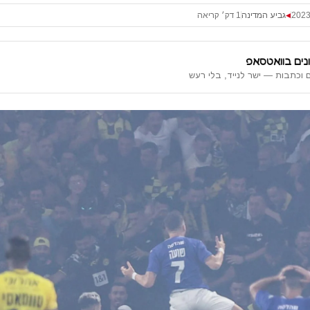
גביע המדינה
1 דק׳ קריאה
◀
נים בוואטסאפ
 וכתבות — ישר לנייד, בלי רעש