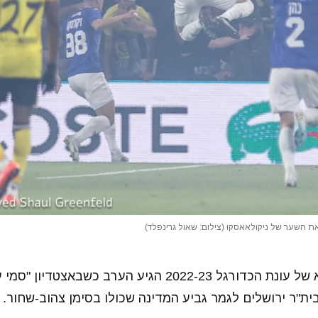
את השער של ניקולאאסקו (צילום: שאול גרינפלד)
חד מרגעי השיא של עונת הכדורגל 2022-23 הגיע הערב כשבא
בית"ר ירושלים לגמר גביע המדינה שכולו בסימן צהוב-שחור.