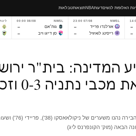
גת האלופות לנשים
דעות
NBA
תוצאות
טבלאות
NWSL
07/08 23:00
NWSL
08/08 00:00
ליגת
–
–
–
אורלנדו פרייד
גות׳אם
פ
–
–
–
רייסינג לואיוויל
סן דייגו וייב
מ
ע המדינה: בית"ר ירוש
ניצחה את מכבי נ
נה הבאה (מוק' הקונפרנס ליג)