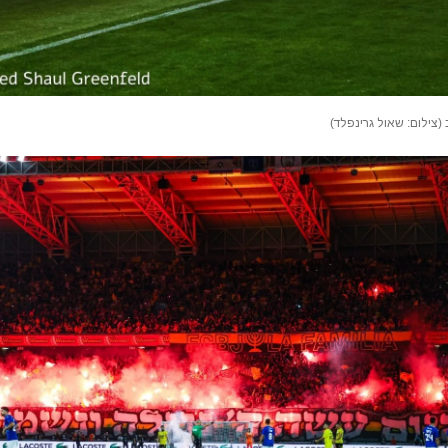
(צילום: שאול גרינפלד)