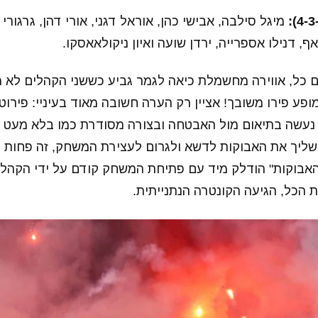
מיגל סילבה, אבישי כהן, אוראל דגני, אורי דהן, גרגורי מ
אף, דנילו אספרייה, ירדן שועה ואיון ניקולאאסקו.
דם כל, אווירה מחשמלת כיאה לגמר גביע כששני הקהלים לא 
ופע פירו משובך! אציין רק הערה חשובה מאוד בעיניי: פירוט
נעשה בתיאום מול האבטחה ובצורה מסודרת כמו בלא מעט מ
שליך את האבוקות לדשא ולגרום לעצירת המשחק, זה פחות מת
האבוקות" הודלק מיד עם פתיחת המשחק קודם על ידי הקהל ש
ת הכל, הגיעה הקונטרה הנתנייתית.