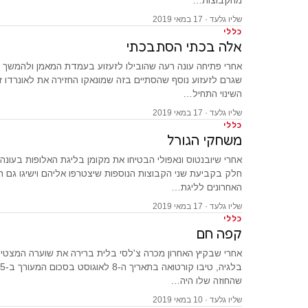
מהקבוצות…
שליו גלעד · 17 במאי 2019
כללי
אלה בכתי הסתבכתי
אחרי פתיחה עונה רעה שהובילו לזעזוע בעמדת המאמן ולהמשך ש
שגרם לזעזוע נוסף שהסתיים בזה שמונאקו החזירה את לאונרדו ז'
השינוי התחיל…
שליו גלעד · 17 במאי 2019
כללי
משחקי הגורל
אחרי שיובנטוס ונאפולי הבטיחו את מקומן בליגת האלופות בעונה
חלק בקביעת שני הקבוצות הנוספות שיצטרפו אליהם וישיגו גם ה
האחרונים לליגת…
שליו גלעד · 17 במאי 2019
כללי
קפה חם
אחרי שבקיץ האחרון מכרה צ'לסי בלית ברירה את שוערה המצטיי
שהחוזה שלו היה…
שליו גלעד · 10 במאי 2019