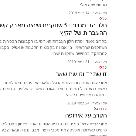
מבחוץ שזה אולי…
שליו גלעד · 14 ביוני 2019
כללי
חלון הזדמנויות: 5 שחקנים שיהיה מא
ההעברות של הקיץ
בקרוב מאוד ייפתח חלון העברות האירופי בו הקבוצות הבכירות בא
השחקנים שהרשימו, בין אם זה בקבוצות הקטנות או אפילו בקבוצ
להתמקד בחמישה שחקנים שיהיו…
שליו גלעד · 31 במאי 2019
כללי
זו שתרד וזו שתישאר
אחרי עונה ארוכה ומייגעת מהרגיל הליגה הצרפתית תצא למחזור ה
כאשר כמעט כל תמונת המצב סגורה כאשר יש אלופה, קבוצות 
במסגרת אירופית כלשהי…
שליו גלעד · 24 במאי 2019
כדורגל
הקרב על אירופה
אחרי זכייתה של בני יהודה בגביע המדינה אחרי ניצחון בפנדלים
כרטיס לאירופה והכניסה את מכבי חיפה, מכבי נתניה ובאר שבע 