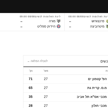
יגת האלופות לנשים
08/08 08:00
ליגת האלופות לנשים
08/08 09:00
ליגת האלו
–
–
פרנצוורוש
מורה
גינטר
–
–
מיטרוביצה
היידוק ספליט
ריגה
נשים
לטבלה המלאה ←
ה
מש׳
נק׳
ם
הפ' קטמון ים
27
71
מ.ס. קרית גת
27
65
מכבי אס"א תל אביב
27
35
מכבי חולון
27
28