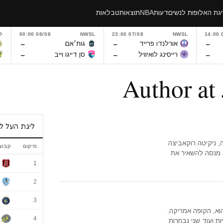
גת האלופות לנשים
דעות
NBA
תוצאות
טבלאות
0
NWSL
07/08 23:00
NWSL
08/08 00:00
ל
–
–
–
אורלנדו פרייד
גות׳אם
–
–
–
רייסינג לואיוויל
סן דייגו וייב
ליגת העל ל
י חיפה, ניקיטה רוקאביצה
מיקום
קבוצ
בי חיפה מנסה להשאיר את
ליגת העל לנשי
1
2
3
וא, הקופה אמריקה.
4
ת ועוד שני נבחרות