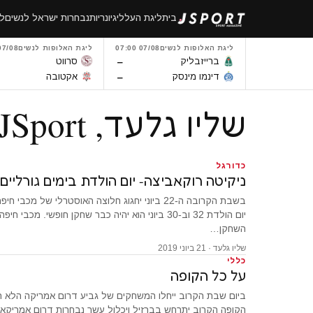
לגו
בית
ליגת העל
ליגיונריות
נבחרות ישראל לנשים
לי
תוכן
ליגת האלופות לנשים
07/08 07:00
ליגת האלופות לנשים
7/08 14:00
–
ברייזבליק
סרווט
–
דינמו מינסק
אקטובה
שליו גלעד, Author at JSport
כדורגל
ניקיטה רוקאביצה- יום הולדת בימים גורליים
בשבת הקרובה ה-22 ביוני יחגוג חלוצה האוסטרלי של מכב
יום הולדת 32 וב-30 ביוני הוא יהיה כבר שחקן חופשי. מכ
השחקן…
שליו גלעד · 21 ביוני 2019
כללי
על כל הקופה
ביום שבת הקרוב ייחלו המשחקים של גביע דרום אמריקה הלא ה
הקופה הקרוב יתרחש בברזיל ויכלול עשר נבחרות דרום אמריקאיו