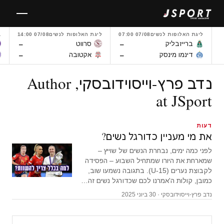
לגו
תוכן
ליגת האלופות לנשים
07/08 07:00
ליגת האלופות לנשים
07/08 14:00
L
–
–
ברייזבליק
סרווט
–
–
דינמו מינסק
אקטובה
נדב פרץ-וייסוידובסקי, Author
at JSport
דעות
את מי מעניין כדורגל נשים?
לפני כמה ימים, נבחרת הנשים של שוייץ –
שמארחת את היורו שמתחיל השבוע – הפסידה
לקבוצת נערים (U-15). בתגובה נשמעו שוב,
כמובן, קולות ה'אמרנו לכם שכדורגל נשים זה…
נדב פרץ-וייסוידובסקי · 30 ביוני 2025