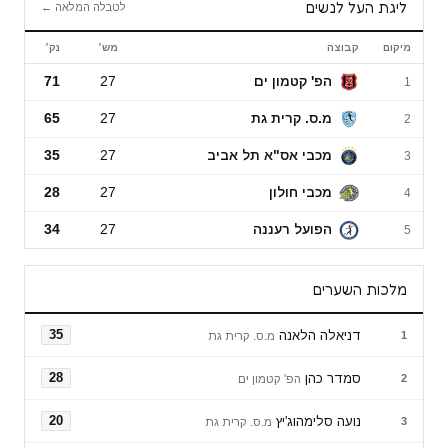
ליגת העל לנשים
לטבלה המלאה ←
מיקום
קבוצה
מש׳
נק׳
ליגת העל לנשים
הפ' קטמון ים
27
71
1
מ.ס. קרית גת
27
65
2
מכבי אס"א תל אביב
27
35
3
מכבי חולון
27
28
4
הפועל רעננה
27
34
5
מלכות השערים
דניאלה הלאנה
35
1
מ.ס. קרית גת
סמדר כהן
28
2
הפ' קטמון ים
נועה סלימהוג'יץ
20
3
מ.ס. קרית גת