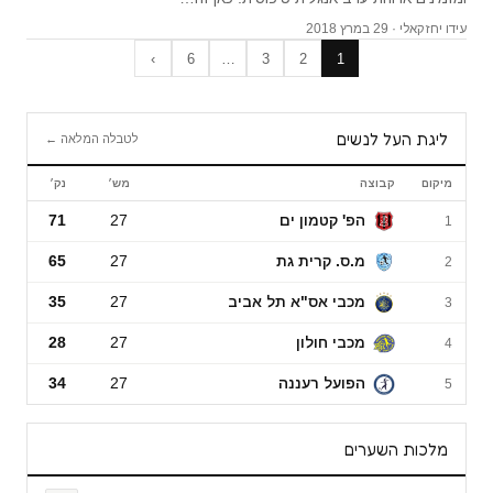
עידו יחזקאלי · 29 במרץ 2018
›
6
…
3
2
1
ליגת העל לנשים
לטבלה המלאה ←
מיקום
קבוצה
מש׳
נק׳
ליגת העל לנשים
הפ' קטמון ים
27
71
1
מ.ס. קרית גת
27
65
2
מכבי אס"א תל אביב
27
35
3
מכבי חולון
27
28
4
הפועל רעננה
27
34
5
מלכות השערים