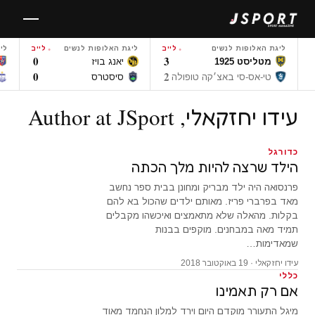
לגו
תוכן
ליגת האלופות לנשים
לייב
ליגת האלופות לנשים
לייב
לי
0
3
מטליסט 1925
יאנג בויז
0
2
טי-אס-סי באצ׳קה טופולה
סיסטרס
עידו יחזקאלי, Author at JSport
כדורגל
הילד שרצה להיות מלך הכתה
פרנסואה היה ילד מבריק ומחונן בבית ספר נחשב
מאד בפרברי פריז. מאותם ילדים שהכול בא להם
בקלות. מהאלה שלא מתאמצים ואיכשהו מקבלים
תמיד מאה במבחנים. מוקפים בבנות
שמאדימות…
עידו יחזקאלי · 19 באוקטובר 2018
כללי
אם רק תאמינו
מיגל התעורר מוקדם היום וירד למלון הנחמד מאוד