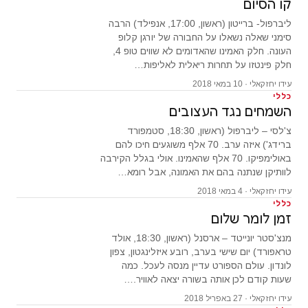
קו הסיום
ליברפול- ברייטון (ראשון, 17:00, אנפילד) הרבה
סימני שאלה נשאלו על החבורה של יורגן קלופ
העונה. חלק האמינו שהאדומים לא שווים טופ 4,
חלק פינטזו על תחרות ריאלית לאליפות…
עידו יחזקאלי · 10 במאי 2018
כללי
השמחים נגד העצובים
צ'לסי – ליברפול (ראשון, 18:30, סטמפורד
ברידג') איזה ערב. 70 אלף משוגעים חיכו להם
באולימפיקו. 70 אלף שהאמינו. אולי בגלל הקירבה
לוותיקן שנתנה בהם את האמונה, אבל רומא…
עידו יחזקאלי · 4 במאי 2018
כללי
זמן לומר שלום
מנצ'סטר יונייטד – ארסנל (ראשון, 18:30, אולד
טראפורד) יום שישי בערב, רובע איזלינגטון, צפון
לונדון. עולם הספורט עדיין מנסה לעכל. כמה
שעות קודם לכן אותה בשורה יצאה לאוויר.…
עידו יחזקאלי · 27 באפריל 2018