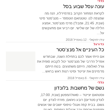
כללי
עונה עסל שבוע בסל
לקראת המחזור הקרוב בפרמיירליג, הנה מה
שמצפה לנו. טוטנהאם הוטספר – מנצ'סטר סיטי
(שבת, 21:45, וומבלי) מרכז מנצ'סטר, אמצע
הלילה של יום שלישי. יום רביעי אם מתעקשים
על…
עידו יחזקאלי · 12 באפריל 2018
כדורגל
כל העיניים אל מנצ'סטר
אם הייתי אומר לכם בתחילת השנה, שבחודש
אפריל הדרבי של מנצ'סטר יכול לקבוע סופית את
גורל האלופה, הייתם משתגעים. בטח הייתם
מדמיינים את יונייטד וסיטי רצות ראש בראש…
עידו יחזקאלי · 6 באפריל 2018
כללי
גשם של מחשבות בלונדון
ווסטהאם יונייטד – סאות'המפטון (שבת, 17:00,
לונדון סטדיום) רובע ניוהאם, מזרח לונדון. יום
גשום. בבית קפה אנגלי טיפוסי יושבים שני אנשים
ומזמינים ארוחת ערב אנגלית טיפוסית. כאן זה…