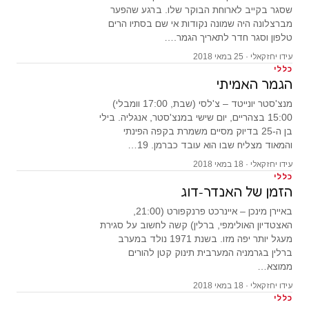
שסגר בקייב לארוחת הבוקר שלו. ברגע שהפער
מברצלונה היה שמונה נקודות אי שם בסתיו הרים
טלפון וסגר חדר לתאריך הגמר.…
עידו יחזקאלי · 25 במאי 2018
כללי
הגמר האמיתי
מנצ'סטר יונייטד – צ'לסי (שבת, 17:00 וומבלי)
15:00 בצהריים, יום שישי במנצ'סטר, אנגליה. בילי
בן ה-25 בדיוק מסיים משמרת בקפה הפינתי
והמאוד מצליח שבו הוא עובד כברמן. 19…
עידו יחזקאלי · 18 במאי 2018
כללי
הזמן של האנדר-דוג
באיירן מינכן – איינרכט פרנקפורט (21:00,
האצטדיון האולימפי, ברלין) קשה לחשוב על סגירת
מעגל יותר יפה מזו. בשנת 1971 נולד במערב
ברלין בגרמניה המערבית תינוק קטן להורים
ממוצא…
עידו יחזקאלי · 18 במאי 2018
כללי