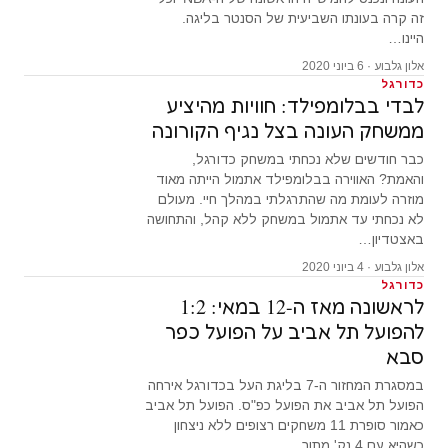
זה קרה בעונתו השביעית של הסנטר בליגה.
היינו…
אלון גלבוע · 6 ביוני 2020
כדורגל
לבדי בבלומפילד: חוויות מהיציע
ממשחק העונה בצל נגיף הקורונה
כבר חודשים שלא נכחתי במשחק כדורגל,
והאמת? האווירה בבלומפילד אתמול הייתה מאוד
מוזרה לעומת מה שהתרגלתי במהלך חיי. מעולם
לא נכחתי עד אתמול במשחק ללא קהל, והתחושה
באצטדיון…
אלון גלבוע · 4 ביוני 2020
כדורגל
לראשונה מאז ה-12 במאי: 1:2
להפועל תל אביב על הפועל כפר
סבא
במסגרת המחזור ה-7 בליגת העל בכדורגל אירחה
הפועל תל אביב את הפועל כפ"ס. הפועל תל אביב
כאמור סופרת 11 משחקים רצופים ללא ניצחון
כשהיא עם 4 נק' מתוך…