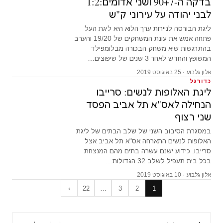
בדקה ה-90+7 ושני אדומים:1:2
לבני יהודה על עירוני ק"ש
ליגת הבורסה לניירות ערך הלוא היא ליגת העל
פתחה אמש את עונת המשחקים של 19/20 והערב
בהתרגשות שיא משחק הבכורה מבלומפילד
המשופץ והחדש לאחר 3 שנים של שיפוצים…
אלון גלבוע · 25 באוגוסט 2019
כדורגל
ליגת האלופות לנשים: סרייבו
הנחילה לאס"א תל אביב הפסד
שני רצוף
במסגרת הסיבוב השני של שלב הבתים של ליגת
האלופות לנשים התארחה אס"א תל אביב אצל
סרייבו. כידוע ישנם עשרה בתים מהם המנצחת
בכל בית תעפיל לשלב 32 הגדולות…
אלון גלבוע · 10 באוגוסט 2019
›
22
…
3
2
1