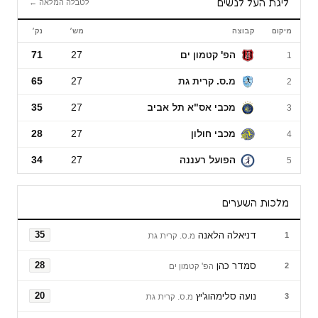
ליגת העל לנשים
לטבלה המלאה ←
מיקום
קבוצה
מש׳
נק׳
ליגת העל לנשים
הפ' קטמון ים
27
71
1
מ.ס. קרית גת
27
65
2
מכבי אס"א תל אביב
27
35
3
מכבי חולון
27
28
4
הפועל רעננה
27
34
5
מלכות השערים
דניאלה הלאנה
35
1
מ.ס. קרית גת
סמדר כהן
28
2
הפ' קטמון ים
נועה סלימהוג'יץ
20
3
מ.ס. קרית גת