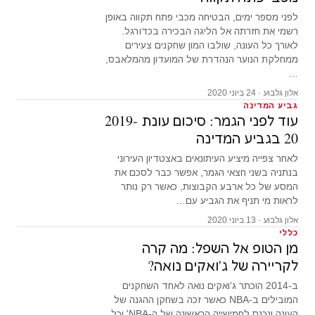
לפני מספר ימים, הבטיחה מכבי פתח תקווה באופן
רשמי את חזרתה אל הליגה הבכירה בכדורגל.
לאורך כל העונה, שולבו המון שחקנים צעירים
ממחלקת הנוער הנהדרת של המועדון מהמלאבס,
…
אלון גלבוע · 24 ביוני 2020
גביע המדינה
עוד לפני הגמר: סיכום עונת 2019-
20 בגביע המדינה
לאחר צפייה מיציע העיתונאים באצטדיון העירוני
בנתניה בשני חצאי הגמר, אפשר כבר לסכם את
המסע של כל ארבע הקבוצות, כאשר רק נותר
לראות מי תניף את הגביע עם…
אלון גלבוע · 13 ביוני 2020
כללי
מן הטופ אל השפל: מה קרה
לקריירה של ג'ואקים נואה?
ב-2014 הוכתר ג'ואקים נואה לאחד השחקנים
המובילים ב-NBA כאשר זכה בשחקן ההגנה של
העונה ונכנס לחמישייה הראשונה של ה-NBA' וכל