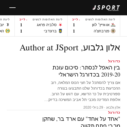
לגו
תוכן
ליגת האלופות לנשים
לייב
ליגת האלופות לנשים
לייב
ליגת ה
1
1
או-אייץ׳ לוון
סלביה פראג
יוב
1
1
פנרבחצ'ה
ברונדבי
הא
אלון גלבוע, Author at JSport
כדורגל
בין האפל לנסתר: סיכום עונת
2019-20 בכדורגל הישראלי
אם צריך להסתכל על חצי הכוס המלאה, רוב
ההכרעות בכדורגל שלנו התבצעו בצורה
ספורטיבית על כר הדשא, עם דגש על הרוב.
אלופת המדינה מכבי תל אביב המשיכה בדיוק…
אלון גלבוע · 29 ביולי 2020
כדורגל
"אחד על אחד" עם ארד בר, שחקן
מכבי פתח תקווה