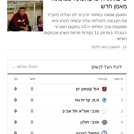
מאמן חדש
המאמן שמונה במחזור הרביעי לא הצליח להוביל
את הקבוצה להצלחה אליה קיוותה להגיע והיא
ממוקמת ערב המחזור ה-13 במקום השביעי
בטבלה במרחק 11 נקודות מרמת השרון שבמקום
השישי.…
jsport · 12 בינואר 2025
ליגת העל לנשים
לטבלה המלאה ←
מיקום
קבוצה
מש׳
נק׳
ליגת העל לנשים
הפ' קטמון ים
0
0
1
מ.ס. קרית גת
0
0
2
מכבי אס"א תל אביב
0
0
3
מכבי חולון
0
0
4
הפועל רעננה
0
0
5