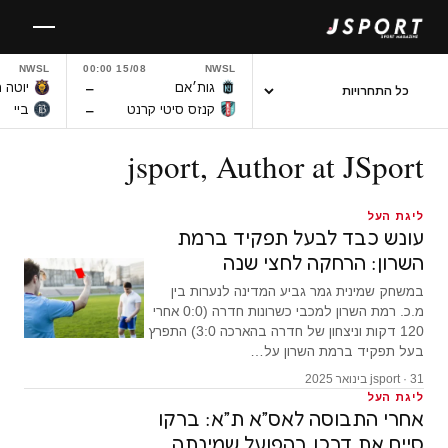
לגו
תוכן
NWSL
15/08 00:00
NWSL
–
גות׳אם
יוטה 
–
קנזס סיטי קרנט
ביי
jsport, Author at JSport
ליגת העל
עונש כבד לבעל תפקיד ברמת
השרון: הרחקה לחצי שנה
במשחק שמינית גמר גביע המדינה לנערות בין
מ.כ. רמת השרון למכבי כשרונות חדרה (0:0 אחרי
120 דקות וניצחון של חדרה בהארכה 3:0) התפרץ
בעל תפקיד ברמת השרון על…
jsport · 31 בינואר 2025
ליגת העל
אחרי התבוסה לאס״א ת״א: ברקו
סיים את דרכו בהפועל שמינתה