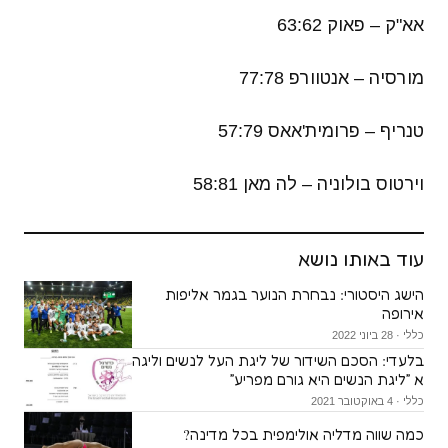
אא"ק – פאוק 63:62
מורסיה – אנטוורפ 77:78
טנריף – פרומית'אאס 57:79
וירטוס בולוניה – לה מאן 58:81
עוד באותו נושא
הישג היסטורי: נבחרת הנוער בגמר אליפות
אירופה
כללי · 28 ביוני 2022
בלעדי: הסכם השידור של ליגת העל לנשים וליגה
א ״ליגת הנשים היא גורם מפריע״
כללי · 4 באוקטובר 2021
כמה שווה מדליה אולימפית בכל מדינה?