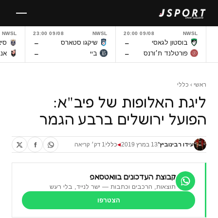
לגו
תוכן
NWSL
09/08 23:00
NWSL
09/08 20:00
NWSL
–
–
בוסטון לגאסי
שיקגו סטארס
סיא
–
–
פורטלנד ת׳ורנס
ביי
אנג
ראשי
›
כללי
ליגת האלופות של פיב"א:
הפועל ירושלים ברבע הגמר
עידו רבינוביץ'
13 במרץ 2019
כללי
1 דק׳ קריאה
◀
קבוצת העדכונים בוואטסאפ
תוצאות, הרכבים וכתבות — ישר לנייד, בלי רעש
הצטרפו