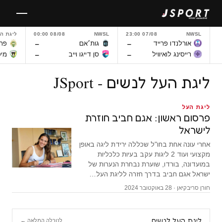
לגו
תוכן
NWSL
07/08 23:00
NWSL
08/08 00:00
ליגת ה
–
–
אורלנדו פרייד
גות׳אם
פרנ
–
–
רייסינג לואיוויל
סן דייגו וייב
מיט
ליגת העל לנשים - JSport
ליגת העל
פרסום ראשון: אגם חביב חוזרת
לישראל
אחרי עונה אחת בחו"ל שכללה ירידת ליגה באופן
מקצועי ועוד 2 ליגות עקב בעיות כלכליות
במועדונה, בורדו, שוערת נבחרת הנערות של
ישראל אגם חביב בדרך חזרה לליגת העל…
חורן סריבקיאן · 28 באוקטובר 2024
ליגת העל לנשים
לטבלה המלאה ←