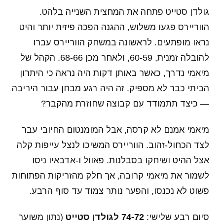
גולדן סטייט פתחה את המחצית השנייה בלהט.
הווריירס פגעו משלוש, ההגנה הפכה פיזית יותר והיט
נראו מופתעים. לראשונה במשחק הווריירס עברו
להובלה זמנית, 60-59, ולאחר מכן 68-66. הקהל של
מיאמי נדרך, כאשר באותן דקות היה נראה כי היתרון
הביתי כבר לא מספיק. זה היה רגע מבחן עבור היריבה
— כיצד תתמודד עם קבוצה שחוזרת מהקבר?
מיאמי אמנם לא קרסה, אבל המומנטום החיובי עבר
לצד הכחול-זהוב. הווריירס המשיכו לנצל עייפות קלה
אצל ההיט ושיחקו בסבלנות. פאוול ו-אדבאיו ניסו
לשמור את מיאמי קרובה, אך חלק מהזריקות הפתוחות
פשוט לא נכנסו, והפער נותר צמוד עד סוף הרבע.
סיום רבע שלישי:
74-72 לגולדן סטייט
(נתון משוער