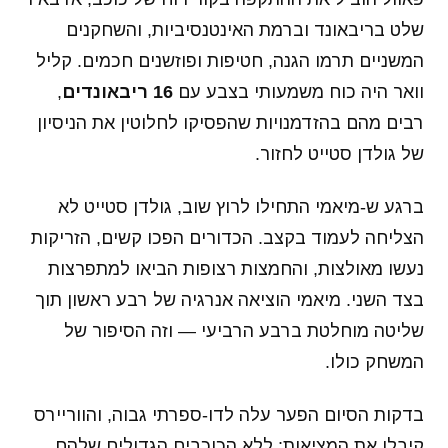
שלט בריבאונד וברמת האינטנסיביות, והשחקנים
המשניים תרמו הגנה, חטיפות ופוזשנים חכמים. קליל
וואר היה כוח משמעותי בצבע עם
16 ריבאונדים
,
רבים מהם בהזדמנויות שהפסיקו לחלוטין את הניסיון
של גולדן סטייט לחזור.
ברגע ש-מיאמי התחילו לרוץ שוב, גולדן סטייט לא
הצליחה לעמוד בקצב. הכדורים הפכו קשים, הזריקות
נעשו מאולצות, והחמצות רצופות הביאו למתפרצות
בצד השני. מיאמי הוציאה אנרגיה של רבע ראשון תוך
שליטה מוחלטת ברבע הרביעי — וזה הסיפור של
המשחק כולו.
בדקות הסיום הפער עלה לדו-ספרתי גבוה, והווריירס
קיבלו את המציאות: ללא הכוכבים הגדולים שלהם,