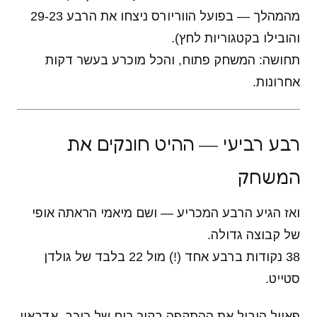
מהמהלך — בפועל הווריורס ניצחו את הרבע 29-23
והובילו בקטגוריות לחץ).
תחושה: המשחק פתוח, והכל מוכרע בעשר דקות
אחרונות.
רבע רביעי — ההיט חונקים את
המשחק
ואז הגיע הרבע המכריע — ושם מיאמי הראתה אופי
של קבוצה גדולה.
38 נקודות ברבע אחד (!) מול 22 בלבד של גולדן
סטייט.
פאוול הוביל את ההתקפה בקור רוח של כוכב, אדבאיו