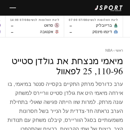
לגו
תוכן
ליגת האלופות לנשים
07/08 07:00
ליגת האלופות לנשים
07/08 14:00
L
–
–
ברייזבליק
סרווט
–
–
דינמו מינסק
אקטובה
ראשי
›
NBA
מיאמי מנצחת את גולדן סטייט
110-96, 25 לפאוול
ערב כדורסל מרתק התקיים בקסייה סנטר במיאמי, בו
אירחה מיאמי היט את גולדן סטייט ווריירס למשחק
עונה מרתק. למרות שזו הייתה פגישה שאולי בתחילת
הערב נראתה חד-צדדית על הנייר בשל חסרונות
משמעותיים בסגל הווריירס, קיבלנו משחק עם תנודות
קצב, ריצות של שתי הקבוצות, רבעים שהתהפכו