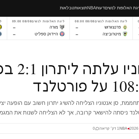
גת האלופות לנשים
דעות
NBA
תוצאות
טבלאות
ליגת האלופות לנשים
08/08 08:00
ליגת האלופות לנשים
08/08 09:00
ל
–
–
פרנצוורוש
מורה
–
–
מיטרוביצה
היידוק ספליט
סן אנטוניו ע
ממת, סן אנטוניו הצליחה להשיג יתרון חשוב עם הופעה יצי
נד ניסתה להישאר קרובה, אך לא הצליחה לשנות את המגמה
NBA
1 דק׳ קריאה
0
◀