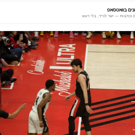
נים בוואטסאפ
 וכתבות — ישר לנייד, בלי רעש