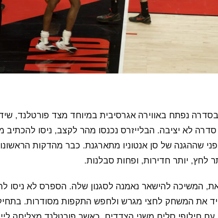
דרה נפתח באווירה אגרסיבית במיוחד מצד פורטלנד, שידע
סדרה לא יציבה. הבלייזרס נכנסו מהר לקצב, ניסו להכתיב 
לפני שההגנה של סן אנטוניו מתארגנת. כבר מהדקות הראשונו
 לחץ, יותר חדירות, ופחות סבלנות.
זאת, המשיכה להישאר נאמנה לסגנון שלה. הספרס לא ניסו ל
יד את המשחק לחצי מגרש ולחפש התקפות מסודרות. בתחיל
עם חילופי סלים משני הצדדים, כאשר פורטלנד מצליחה לייצ