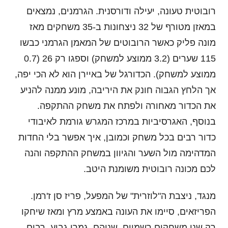
רובוטית טעונה, יעילה ודורסנית. הגרמנים, נמצאים
במאזן מטורף של 32 ניצחונות ב-35 משחקים מאז
מונה פליק כאשר הרובוטים של המאמן הגרמני כבשו
115 שערים (3.2 ממוצע למשחק) וספגו רק 26 (0.7
ממוצע למשחק). הכדורגל של באיירן הוא לא הכי יפה,
אך הלחץ הגבוה חונק את היריבה, מונע ממנה להניע
את הכדור מאחורה ולפתח את משחק ההתקפה.
בנוסף, האגרסיביות במרכז המגרש גורמת לאיבודי
כדור רבים בכל משחק וכמובן, איך אפשר בלי החדות
המדהימה מול השער והגיוון במשחק ההתקפה והנה
לכם מכונה רובוטית משומנת היטב.
מנגד, ניצבת ה"לוזרית" של המפעל, פריז סן ז'רמן.
הפריזאים, סיימו את העונה באמצע מרץ ומאז שיחקו
רק שני משחקים רשמיים, שניהם, גמרי גביע. רבים