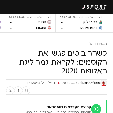
לגו
תוכן
ליגת האלופות לנשים
07/08 07:00
ליגת האלופות לנשים
07/08 14:00
L
–
–
ברייזבליק
סרווט
–
–
דינמו מינסק
אקטובה
ראשי
›
כדורגל
כשהרובוטים פגשו את
הקוסמים: לקראת גמר ליגת
האלופות 2020
שובל אהרונוב
23 באוגוסט 2020
כדורגל
1 דק׳ קריאה
1
◀
קבוצת העדכונים בוואטסאפ
תוצאות, הרכבים וכתבות — ישר לנייד, בלי רעש