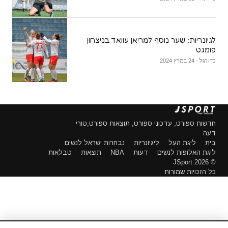
לגיונריות: שער נוסף למריאן עוואד בניצחון
פומגט
כדורגל · 24 במרץ 2024
חדשות ספורט, עדכוני ספורט, תוצאות ספורט,טורי
דעה
בית
ליגת העל
ליגיונריות
נבחרות ישראל לנשים
ליגת האלופות לנשים
דעות
NBA
תוצאות
טבלאות
© 2026 JSport
כל הזכויות שמורות