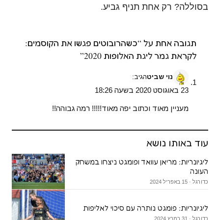
בסוללה? רק אחת תניף גביע.
תגובה אחת על “כשהרובוטים פגשו את הקוסמים:
לקראת גמר ליגת האלופות 2020”
נוי שביט
הגיב:
23 באוגוסט 2020 בשעה 18:26
מעניין מאוד וכתוב יפה מאוד!!!!! רמה גבוהה!!
עוד באותו נושא
ליגיונריות: מריאן עוואד ופומגט ניצחו במשחק
העונה
כדורגל · 15 באפריל 2024
ליגיונריות: פומגט נותרה עם סיכוי לאליפות
כדורגל · 31 במרץ 2024