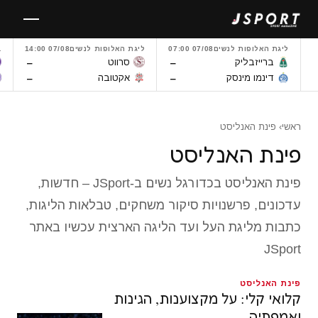
לגו
תוכן
ליגת האלופות לנשים
07/08 07:00
ליגת האלופות לנשים
07/08 14:00
L
–
–
ברייזבליק
סרווט
–
–
דינמו מינסק
אקטובה
ראשי
› פינת האנליסט
פינת האנליסט
פינת האנליסט בכדורגל נשים ב-JSport – חדשות,
עדכונים, פרשנויות סיקור משחקים, טבלאות הליגות,
כתבות מליגת העל ועד הליגה הארצית עכשיו באתר
JSport
פינת האנליסט
קלואי קלי: על מקצוענות, הגינות
ואמפתיה