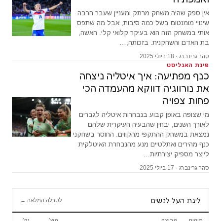
אין ספק שהיה משחק מרתק ומעניין שעבר הרבה
שינויי מומנטום בשל כמה סיבות, אבל מה שתפס
אותי במשחק הזה הוא בעיקר קלואי קלי. האשה,
בת האדם והשחקנית. בזכותה,…
סהר גרינברג · 18 ביולי 2025
פינת האנליסט
כנף מפתיעה: איך איטליה ניצחה
את נורווגיה דווקא מהעמדה הכי
פחות צפויה
מי שצופה באופן קבוע בנבחרות איטליה לגברים
לאורך השנים, יבחין שהבעיה העיקרית שלהם
נמצאת במשחק ההתקפי מהקווים. החוסר בשחקני
כנף מהירים ואתלטיים מנע מהנבחרת האיטלקית
לייצר מספיק יצירתיות…
סהר גרינברג · 17 ביולי 2025
ליגת העל לנשים
לטבלה המלאה ←
מיקום
קבוצה
מש׳
נק׳