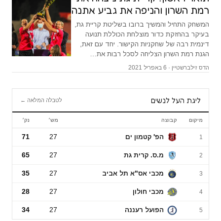
רמת השרון והניפה את גביע אתנה
המשחק התחיל והמשיך ברובו בשליטת קריית גת,
בעיקר בהחזקת כדור מוצלחת הכוללת תנועה
דינמית רבה של שחקניות הקישור. יחד עם זאת,
הגנת רמת השרון הצליחה לסכל רבות את…
הדס זילברשטיין · 6 באפריל 2021
ליגת העל לנשים
לטבלה המלאה ←
מיקום
קבוצה
מש׳
נק׳
ליגת העל לנשים
הפ' קטמון ים
27
71
1
מ.ס. קרית גת
27
65
2
מכבי אס"א תל אביב
27
35
3
מכבי חולון
27
28
4
הפועל רעננה
27
34
5