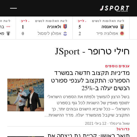
לגו
תוכן
ליגת האלופות לנשים
לייב
ליגת האלופות לנשים
לייב
ליגת ה
1
5
טוראנסה
ולאזניה
ברא
0
2
אפולוניה פייר
אפולון לימסול
פאו
חילי טרופר - JSport
ענפים נוספים
מדיניות תקצוב חדשה במשרד
הספורט: התקצוב לענפי ספורט
הנשים יעלה ב-25%
בשל הרצון להמשיך ולפתח את הספורט הישראלי
יתווסף מאפיין של הישגיות לכל גוף בספורט
הישראלי – ככל שיביא הישגים גבוהים יותר, כך
התקציב שיקבל מהמשרד יעלה. מדד ההישגיות…
שאול גרינפלד · 12 ביולי 2021
כדורגל
תואר ראשון: קריית גת ניצחה את