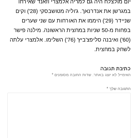
יום מולצלח היה גם למריה אלמצרי וזאנד שאירחו
במגרשן את אנדרנאך. ג'וליה מטושבסקי (28') וקים
שניידר (29') היממו את האורחות עם שני שערים
בפחות מ-50 שניות במחצית הראשונה. מילנה פישר
(60') ואיבנה סליפצ'ביץ' (76') השלימו. אלמצרי עלתה
לשחק במחצית.
כתיבת תגובה
האימייל לא יוצג באתר.
שדות החובה מסומנים
*
התגובה שלך
*