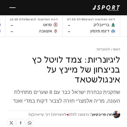
לגו
תוכן
ליגת האלופות לנשים
07/08 07:00
ליגת האלופות לנשים
07/08 14:00
L
–
–
ברייזבליק
סרווט
–
–
דינמו מינסק
אקטובה
ראשי
›
ליגיונריות
ליגיונריות: צמד לויטל כץ
בניצחון של מיינץ על
אינגולשטאד
שחקנית נבחרת ישראל כבר עם 8 שערים מתחילת
העונה, מריה אלמצרי חזרה לצבור דקות במדי זאנד
חורן סריבקיאן
7 בדצמבר 2025
ליגיונריות
1 דק׳ קריאה
0
◀