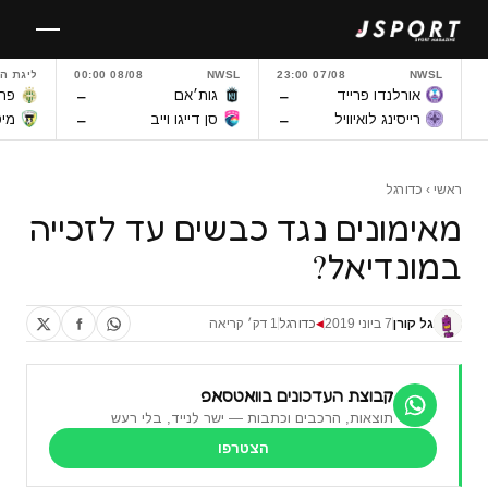
לגו
תוכן
NWSL
07/08 23:00
NWSL
08/08 00:00
ליגת ה
–
–
אורלנדו פרייד
גות׳אם
פרנ
–
–
רייסינג לואיוויל
סן דייגו וייב
מיט
ראשי
›
כדורגל
מאימונים נגד כבשים עד לזכייה
במונדיאל?
גל קורן
7 ביוני 2019
כדורגל
1 דק׳ קריאה
◀
קבוצת העדכונים בוואטסאפ
תוצאות, הרכבים וכתבות — ישר לנייד, בלי רעש
הצטרפו