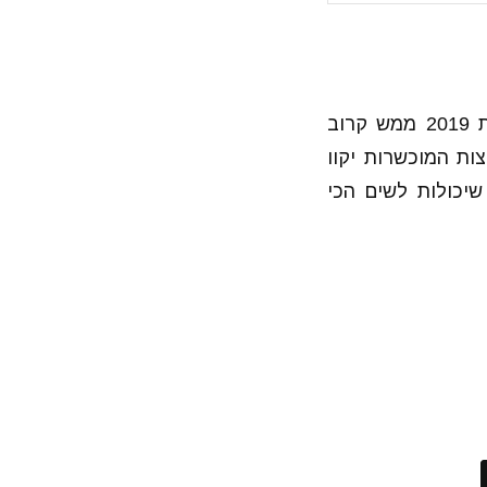
ותר מ-500 שחקניות, 24 מדינות מכל רחבי הגלובוס. גביע העולם לנבחרות 2019 ממש קרוב
ות המוכשרות יקוו
יכולות לשים הכי