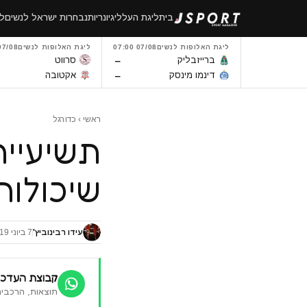
לגו
בית
ליגת העל
ליגיונריות
נבחרות ישראל לנשים
לי
תוכן
ליגת האלופות לנשים
07/08 07:00
ליגת האלופות לנשים
7/08 14:00
–
ברייזבליק
סרווט
–
דינמו מינסק
אקטובה
ראשי
›
כדורגל
תשיעיית
שיכולות
עידו רבינוביץ'
7 ביוני 2019
קבוצת העדכו
תוצאות, הרכבים