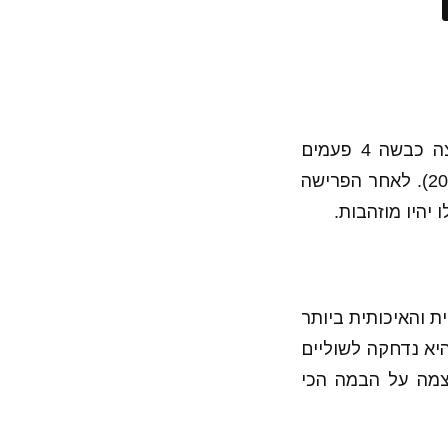
רק בת 23, לסטינה יש כבר רשמים אדירים מטורנירי נבחרות גדולים, החלוצה כבשה 4 פעמים
בטורנירים במהלך השנתיים של 2016-2017 (האולימפיאדה ב-2016 והיורו ב-2017). לאחר הפרישה
יהיו מוזהבות.
עלה, עונת 2018 הייתה הפרוליפית והאיכותית ביותר
רה שלה עד כה. זה המונדיאל השלישי של איוובוצ'י אמנם ב-2011 ו-2015 היא נדחקה לשוליים
צמה על הבמה הכי