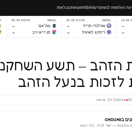
גת האלופות לנשים
דעות
NBA
תוצאות
טבלאות
0
NWSL
07/08 23:00
NWSL
08/08 00:00
ל
–
–
–
אורלנדו פרייד
גות׳אם
–
–
–
רייסינג לואיוויל
סן דייגו וייב
 הזהב – תשע השחקני
 לזכות בנעל הזהב
כדורגל
1 דק׳ קריאה
◀
נים בוואטסאפ
 וכתבות — ישר לנייד, בלי רעש