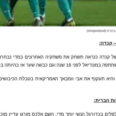
mingoola)
– קנדה:
ל קנדה כנראה תשחק את משחקיה האחרונים במדי נבחרת 
 16 שנה וגם כבשה שער אז בהיותה בת 19 בלבד.
והיא תעקוף את אבי וומבאך האמריקאית בטבלת הכיבושים
ות הברית:
לים בכדורגל הנשי יותר מדי, השם אלכס מורגן עדיין מוכ