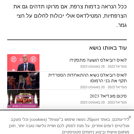
ככל הנראה בדמות צרפת. אם מרוקו תדהים גם את
הצרפתיות, המטילדאס אולי יכולות לחלום על חצי
גמר.
עוד באותו נושא
לואיס רוביאלס הושעה מתפקידו
מונדיאל 2023 · 26 באוגוסט 2023
לואיס רוביאלס נשיא ההתאחדות הספרדית
תקף את ג׳ני הרמוסו
מונדיאל 2023 · 20 באוגוסט 2023
סיכום מונדיאל 2023
מונדיאל 2023 · 20 באוגוסט 2023
×
לידיעתכם, באתר JSport נעשה שימוש ב"עוגיות" (cookies) וכלי מעקב
אנליטיים דומים אחרים, על מנת לספק לכם חוויית גלישה טובה יותר, תוכן
מותאם אישית וביצוע ניתוחים סטטיסטיים.
חדשות ספורט, עדכוני ספורט, תוצאות ספורט,טורי