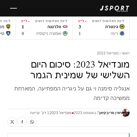
לגו
תוכן
ליגת האלופות לנשים
לייב
ליגת האלופות לנשים
לייב
ליגת ה
1
3
גינטרה
וולרנגה
מטלי
0
1
ריגה
אומוניה ניקוסיה
טי-
ראשי
›
מונדיאל 2023
מונדיאל 2023: סיכום היום
השלישי של שמינית הגמר
אנגליה סימנה וי גם על ניגריה המפתיעה, המארחת
ממשיכה קדימה
חורן סריבקיאן
7 באוגוסט 2023
מונדיאל 2023
1 דק׳ קריאה
◀