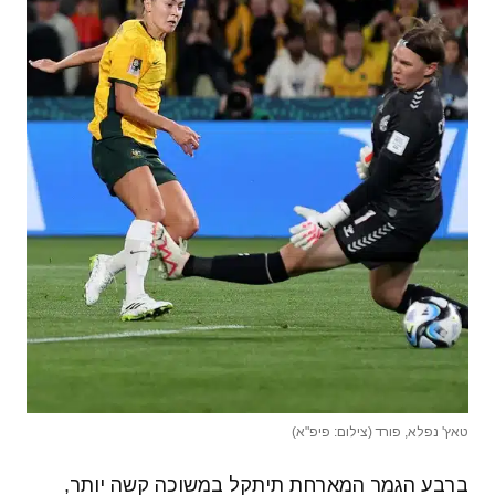
טאץ' נפלא, פורד (צילום: פיפ"א)
ברבע הגמר המארחת תיתקל במשוכה קשה יותר,