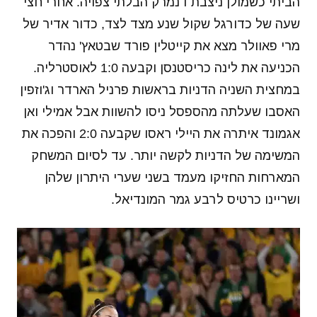
הביתי כשמולן ניצבת דנמרק הבלתי צפויה. אחרי חצי
שעה של כדורגל שקול שנע מצד לצד, כדור אדיר של
מרי פאוולר מצא את קייטלין פורד שבטאץ' נהדר
הכניעה את לינה כריסטנסן וקבעה 1:0 לאוסטרליה.
במחצית השניה הדניות בראשות פרניל הארדר וג'וזפין
האסבו שעלתה מהספסל ניסו להשוות אבל אמילי ואן
אגמונד איתרה את היילי ראסו שקבעה 2:0 והפכה את
המשימה של הדניות לקשה יותר. עד לסיום המשחק
המארחות החזיקו מעמד בשני שערי היתרון שלהן
ושריינו כרטיס לרבע גמר המונדיאל.