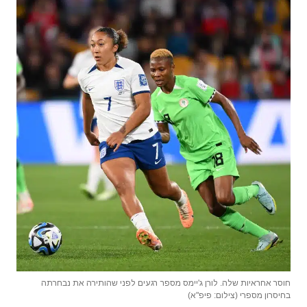
חוסר אחראיות שלה. לורן ג'יימס מספר רגעים לפני שהותירה את נבחרתה
בחיסרון מספרי (צילום: פיפ"א)