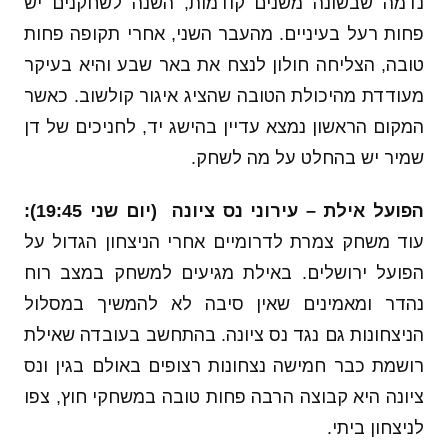
נדמה שבשונה משנים קודמות, השנה לשחקנים יש
פחות רעל בעיניים. מהעבר השני, אחרי תקופה פחות
טובה, הצליחה חולון לנצח את באר שבע והיא בעיקר
מעודדת מהיכולת הטובה שהציג איגור קולשוב. כאשר
המקום הראשון נמצא עדיין בהישג יד, לחניכים של דן
שמיר יש בהחלט על מה לשחק.
הפועל אילת – עירוני נס ציונה
(יום שני 19:45):
עוד משחק צמרת לדרומיים אחרי הניצחון הגדול על
הפועל ירושלים. באילת מגיעים למשחק במצב רוח
נהדר ומאמינים שאין סיבה לא להמשיך במסלול
הניצחונות גם נגד נס ציונה. בהתחשב בעובדה שאילת
רושמת כבר חמישה נצחונות רצופים באולם בגין ונס
ציונה היא קבוצה הרבה פחות טובה במשחקי חוץ, צפו
לניצחון ביתי.