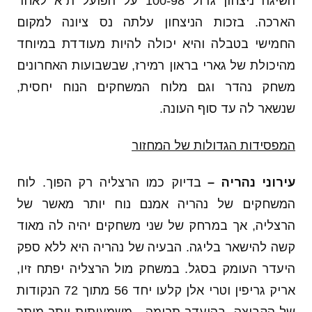
השיגה ניצחון גדול 100-98 על הפועל ת"א לאחר
הארכה. בזכות הניצחון עלתה נס ציונה למקום
החמישי בטבלה והיא יכולה להיות מעודדת במיוחד
מהיכולת של גארי בראון רמירז, שבשבועות האחרונים
משחק נהדר וגם מלוח המשחקים הנוח יחסית,
שנשאר לה עד סוף העונה.
המפסידות הגדולות של המחזור
עירוני נהריה –
בדיוק כמו הרצליה רק הפוך. לוח
המשחקים של נהריה אמנם נוח יותר מאשר של
הרצליה, אך במרחק של שני משחקים יהיה לה מאוד
קשה להישאר בליגה. הבעיה של נהריה היא ללא ספק
היעדר העומק בסגל. במשחק מול הרצליה יפתח זיו,
אריק גריפין וטרי אלן קלעו יחד 56 מתוך 72 הנקודות