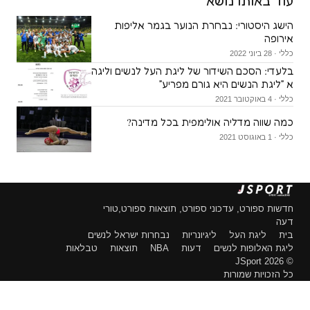
עוד באותו נושא
הישג היסטורי: נבחרת הנוער בגמר אליפות
אירופה
כללי · 28 ביוני 2022
בלעדי: הסכם השידור של ליגת העל לנשים וליגה
א ״ליגת הנשים היא גורם מפריע״
כללי · 4 באוקטובר 2021
כמה שווה מדליה אולימפית בכל מדינה?
כללי · 1 באוגוסט 2021
חדשות ספורט, עדכוני ספורט, תוצאות ספורט,טורי
דעה
בית
ליגת העל
ליגיונריות
נבחרות ישראל לנשים
ליגת האלופות לנשים
דעות
NBA
תוצאות
טבלאות
© 2026 JSport
כל הזכויות שמורות