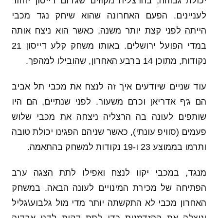
יכולת גבוהה, בהרצליה מקווים שג'רום דייסון יחזור
לעניינים. הפעם האחרונה שהוא שיחק נגד מכבי
הייתה לפני קצת יותר משנה, כאשר הוא ניצח אותה
במדי הפועל ירושלים. באותו משחק קלע דייסון 21
נקודות, מתוכן 14 ברבע האחרון, שהובילו למהפך.
עוד שניים שיודעים איך זה לנצח את מכבי תל אביב
הם ג'ף אדריאן וכרם משעור. לפני שנתיים, הם היו
שותפים לעונה בה הרצליה ניצחה את מכבי שלוש
פעמים (סוויפ עונתי), כאשר שניהם הפגינו יכולת טובה
ותרמו בממוצע 23 ו-19 נקודות למשחק בהתאמה.
מנגד, במכבי יקוו לנצח ואפילו לתת הצגה ערב
הפתיחה של מכירת המינויים לעונה הבאה. במשחק
האחרון מכבי לא התקשתה יותר מדי מול גלבוע\גליל