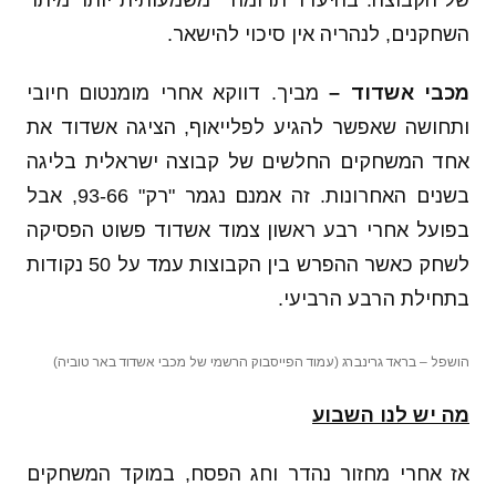
של הקבוצה. בהיעדר תרומה משמעותית יותר מיתר
השחקנים, לנהריה אין סיכוי להישאר.
מכבי אשדוד –
מביך. דווקא אחרי מומנטום חיובי
ותחושה שאפשר להגיע לפלייאוף, הציגה אשדוד את
אחד המשחקים החלשים של קבוצה ישראלית בליגה
בשנים האחרונות. זה אמנם נגמר "רק" 93-66, אבל
בפועל אחרי רבע ראשון צמוד אשדוד פשוט הפסיקה
לשחק כאשר ההפרש בין הקבוצות עמד על 50 נקודות
בתחילת הרבע הרביעי.
הושפל – בראד גרינברג (עמוד הפייסבוק הרשמי של מכבי אשדוד באר טוביה)
מה יש לנו השבוע
אז אחרי מחזור נהדר וחג הפסח, במוקד המשחקים