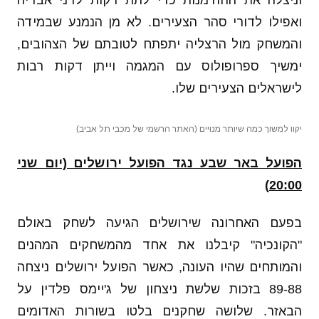
וניצלה את ההזדמנות כדי לתת דקות לדני אבדיה
ואפילו לדורי סהר הצעירים. לא מן הנמנע שבמידה
והמשחק מול הרצליה יתפתח לטובתם של הצהובים,
ימשיך ספרופולוס עם המגמה וייתן דקות רבות
לישראלים הצעירים שלו.
יקוו למשוך כמה שיותר מנויים (האתר הרשמי של מכבי תל אביב)
הפועל באר שבע נגד הפועל ירושלים (יום שני
20:00)
בפעם האחרונה שירושלים הגיעה לשחק באולם
"הקונכיה" קיבלנו את אחד מהמשחקים המהנים
והמותחים שהיו העונה, כאשר הפועל ירושלים ניצחה
89-88 בזכות שלשת ניצחון של ג'יימס פלדין על
הבאזר. שלושה שחקנים בלטו בשורות האדומים