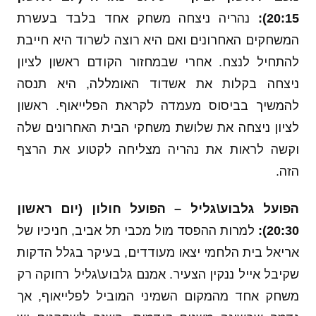
20:15):
נהריה ניצחה משחק אחד בלבד בעשרת
המשחקים האחרונים ואם היא רוצה לשרוד היא חייבת
להתחיל לנצח. אחרי שבמחזור הקודם ראשון לציון
ניצחה בקלות את אשדוד האומללה, היא תנסה
להמשיך בביסוס מעמדה לקראת הפלייאוף. ראשון
לציון ניצחה את שלושת משחקי הבית האחרונים שלה
וקשה לראות את נהריה מצליחה לקטוע את הרצף
הזה.
הפועל גלבוע\גליל – הפועל חולון (יום ראשון
20:30):
למרות ההפסד מול מכבי תל אביב, חניכיו של
אריאל בית הלחמי יצאו מעודדים, בעיקר בגלל הדקות
שקיבל אייל ננקין הצעיר. אמנם גלבוע\גליל רחוקה רק
משחק אחד מהמקום השמיני המוביל לפלייאוף, אך