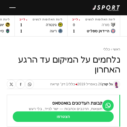
לגו
תוכן
ליגת האלופות לנשים
לייב
ליגת האלופות לנשים
לייב
ליגת ה
1
0
מורה
גינטרה
יאנ
1
1
היידוק ספליט
ריגה
סי
ראשי
›
כללי
נלחמים על המיקום עד הרגע
האחרון
גל קורן
26 באפריל 2019
כללי
1 דק׳ קריאה
◀
קבוצת העדכונים בוואטסאפ
תוצאות, הרכבים וכתבות — ישר לנייד, בלי רעש
הצטרפו