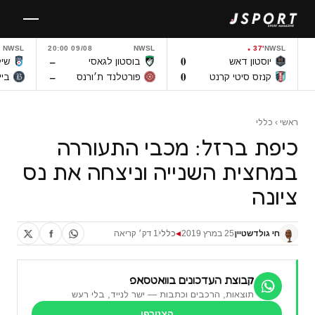
לגו
תוכן
NWSL
09/08 20:00
NWSL
37'
NWSL
–
0
יוסטון דאש
בוסטון לגאסי
שיק
–
0
קנזס סיטי קרנט
פורטלנד ת׳ורנס
ביי
ראשי
›
כללי
כיפת ברזל: מכבי התעוררה
במחצית השנייה וניצחה את נס
ציונה
חי גולדשטיין
25 במרץ 2019
כללי
1 דק׳ קריאה
◀
קבוצת העדכונים בוואטסאפ
תוצאות, הרכבים וכתבות — ישר לנייד, בלי רעש
הצטרפו