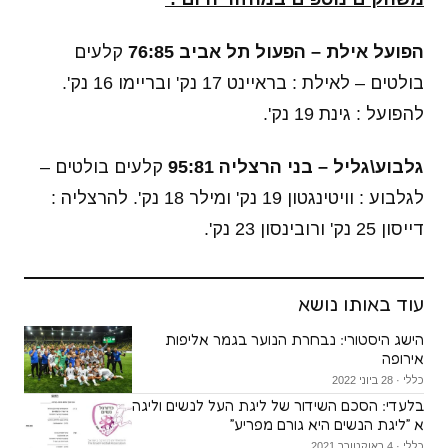
הפועל אילת – הפעול תל אביב 76:85
קלעים
בולטים – לאילת : בראיינט 17 נק' ובריימו 16 נק'.
להפועל : גינת 19 נק'.
גלבוע\גליל – בני הרצליה 95:81
קלעים בולטים –
לגלבוע : וויטינגטון 19 נק' ומילר 18 נק'. להרצליה :
דייסון 25 נק' ורובינסון 23 נק'.
עוד באותו נושא
הישג היסטורי: נבחרת הנוער בגמר אליפות
אירופה
כללי · 28 ביוני 2022
בלעדי: הסכם השידור של ליגת העל לנשים וליגה
א ״ליגת הנשים היא גורם מפריע״
כללי · 4 באוקטובר 2021