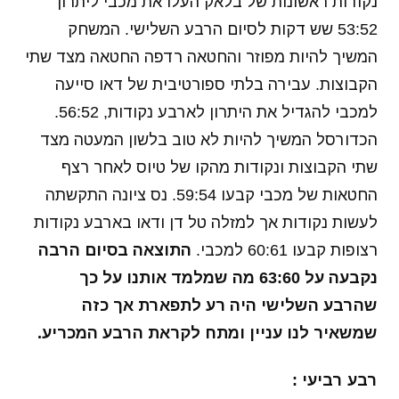
נקודות ראשונות של בלאק העלו את מכבי ליתרון
53:52 שש דקות לסיום הרבע השלישי. המשחק
המשיך להיות מפוזר והחטאה רדפה החטאה מצד שתי
הקבוצות. עבירה בלתי ספורטיבית של דאו סייעה
למכבי להגדיל את היתרון לארבע נקודות, 56:52.
הכדורסל המשיך להיות לא טוב בלשון המעטה מצד
שתי הקבוצות ונקודות מהקו של טיוס לאחר רצף
החטאות של מכבי קבעו 59:54. נס ציונה התקשתה
לעשות נקודות אך למזלה טל דן ודאו בארבע נקודות
רצופות קבעו 60:61 למכבי.
התוצאה בסיום הרבה
נקבעה על 63:60 מה שמלמד אותנו על כך
שהרבע השלישי היה רע לתפארת אך כזה
שמשאיר לנו עניין ומתח לקראת הרבע המכריע.
רבע רביעי :