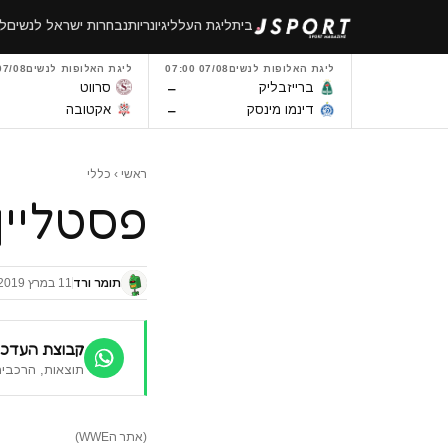
לגו
בית
ליגת העל
ליגיונריות
נבחרות ישראל לנשים
לי
תוכן
ליגת האלופות לנשים
07/08 07:00
ליגת האלופות לנשים
7/08 14:00
–
ברייזבליק
סרווט
–
דינמו מינסק
אקטובה
ראשי
›
כללי
פסטליין 019
תומר ורד
11 במרץ 2019
קבוצת העדכו
תוצאות, הרכבים
(אתר הWWE)