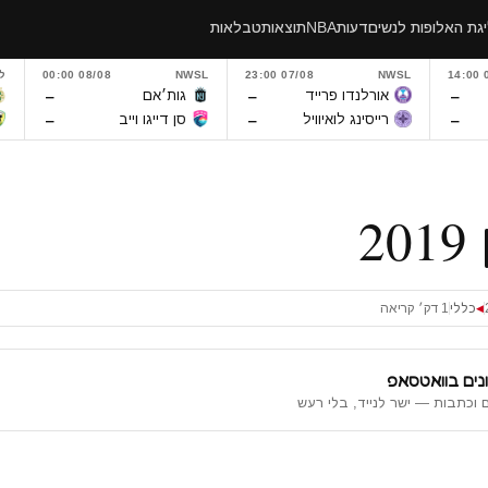
גת האלופות לנשים
דעות
NBA
תוצאות
טבלאות
0
NWSL
07/08 23:00
NWSL
08/08 00:00
ל
–
–
–
אורלנדו פרייד
גות׳אם
–
–
–
רייסינג לואיוויל
סן דייגו וייב
2
כללי
1 דק׳ קריאה
◀
נים בוואטסאפ
 וכתבות — ישר לנייד, בלי רעש