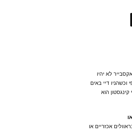
W אבל בתנאי שביג אי ואקסבייר לא יהיו
 וכשהניו דיי באים
 קינגסטון הוא
אוולים אכזריים או