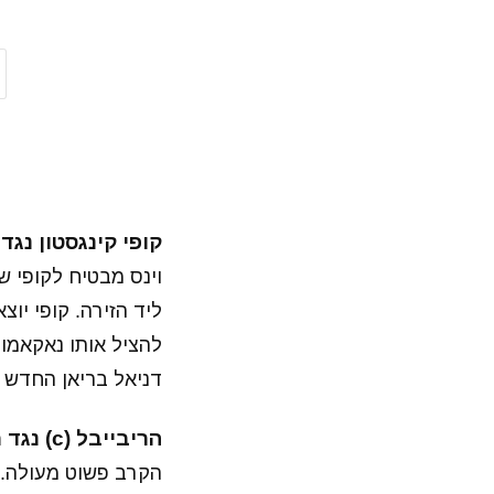
קופי קינגסטון נגד
ליד הזירה. קופי יוצ
להציל אותו נאקאמורה
דניאל בריאן החדש 
הריבייבל (c) נגד רוד וגייבל נגד ריקושה ובלאק על אליפות הזוגות של ראו
הקרב פשוט מעולה. כ