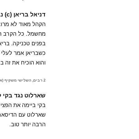
דניאל בריאן (c) נגד קווין אוונס נגד מוסטפא עלי על אליפות העולם
הקהל מאוד לא מרוצ
מחשמל. כל הקרב הם
בפנים טכניקה. בריא
כשבריאן אמר לעלי ש
והוא הוכיח את זה ב
2 רבים, השלישי משקיף (אתר ה-WWE)
שארלוט נגד בקי ל
בקי ביימה את הפצי
שארלוט עם הדיסארמ
הרבה יותר טוב.