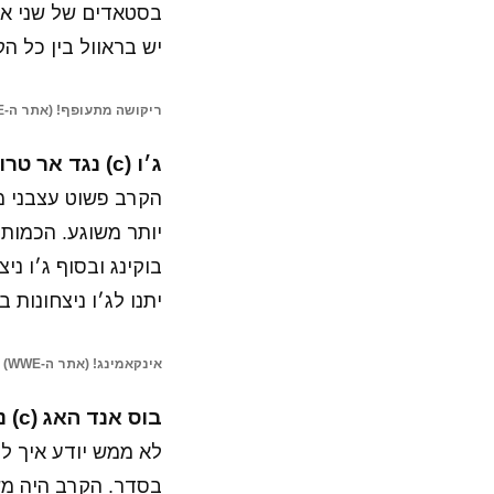
בסטאדים של שני אנ
יש בראוול בין כל ה
ריקושה מתעופף! (אתר ה-WWE)
ג׳ו (c) נגד אר טרות׳ נגד אנדראדה נגד ריי מיסטיריו על אליפות ארצות הברית
הקרב פשוט עצבני מה
יותר משוגע. הכמות 
יתנו לג׳ו ניצחונות 
אינקאמינג! (אתר ה-WWE)
בוס אנד האג (c) נגד ניה ג׳קס וטמינה על אליפות הזוגות נשים
לא ממש יודע איך ל
בסדר. הקרב היה משע