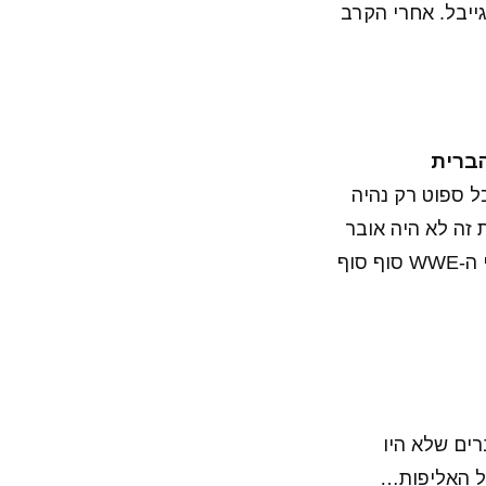
ייבל. אחרי הקרב
ל ספוט רק נהיה
 זה לא היה אובר
בוקינג ובסוף ג׳ו ניצח עם קוקינה קלאץ׳ על מיסטיריו שפספס את הספלאש. אולי ה-WWE סוף סוף
ים שלא היו
על האליפות…