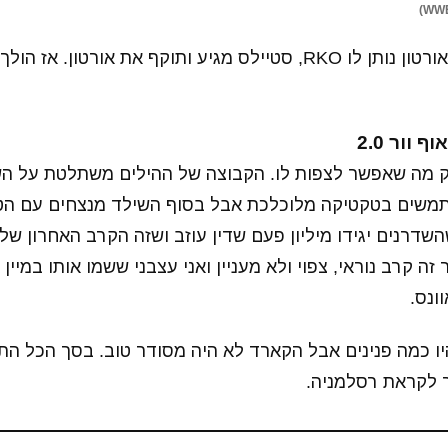
אליאס מגיע לזירה, אורטון נותן לו RKO, סטיילס מגיע ותוקף את אורטון.
 וור 2.0
ק מה שאפשר לצפות לו. הקבוצה של ההילים משתלטת על הש
תמשים בטקטיקה מלוכלכת אבל בסוף השילד מנצחים עם הטר
השדרנים יגידו מיליון פעם שדין עוזב ושזה הקרב האחרון של
 זה קרב נוראי, צפוי ולא מעניין ואני עצבני ששמו אותו במיין
ונס.
יו כמה פנינים אבל הקארד לא היה מסודר טוב. בסך הכל הת
 לקראת רסלמניה.