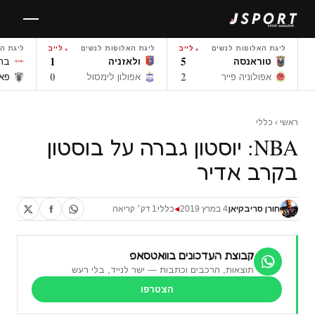
לגו
תוכן
ליגת האלופות לנשים
לייב
ליגת האלופות לנשים
לייב
ליגת ה
1
5
טוראנסה
ולאזניה
ברא
0
2
אפולוניה פייר
אפולון לימסול
פאו
ראשי
›
כללי
NBA: יוסטון גברה על בוסטון
בקרב אדיר
חורן סריבקיאן
4 במרץ 2019
כללי
1 דק׳ קריאה
◀
קבוצת העדכונים בוואטסאפ
תוצאות, הרכבים וכתבות — ישר לנייד, בלי רעש
הצטרפו