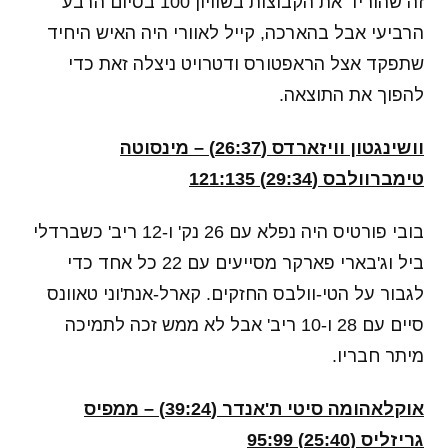
זה שהוריד את הקבוצות בשוויון 100 בסיום הרבע
הרביעי אבל בהארכה, קייל לאוורי היה האיש היחיד
שתפקד אצל הראפטורס ודטרויט ניצלה זאת כדי
להפוך את התוצאה.
וושינגטון וויזארדס (26:37) – מינסוטה
טימברוולבס (29:34) 121:135
בובי פורטיס היה נפלא עם 26 נק' ו-12 ריב' כשברדלי
ביל וג'בארי פארקר מסייעים עם 22 כל אחד כדי
לגבור על הטי-וולבס החזקים. קארל-אנת'וני טאוונס
סיים עם 28 ו-10 ריב' אבל לא ממש זכה לתמיכה
מיתר חבריו.
אוקלאהומה סיטי ת'אנדר (39:24) – ממפיס
גריזליס (25:40) 95:99