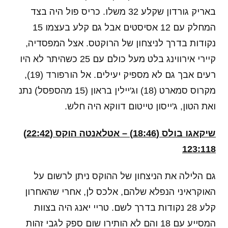
באריק גורדון שקלע 32 משלו. כריס פול היה בצד
המחלק עם 12 אסיסטים אבל גם קלע בעצמו 15
נקודות בדרך לניצחון של הרוקטס. אצל המפסדיה,
קיירי אירווינג בלט מעל כולם עם 25 כשהיתר לא היו
רעים אבך גם לא מספיק יעילים. אל הורפורד (19),
מקרוס סמארט (18) וג'יילין בראון (15 מהספסל) נתנ
ואת הטון, ג'ייסון טייטום דווקא היה חלש.
שיקאגו בולס (18:46) – אטלאנטה הוקס (22:42)
123:118
גם הלילה את הניצחון של ההוקס ניתן לרשום על
האוקראיני הנפלא שלהם, אלכס לן, אחרי שהאחרון
קלע 28 נקודות בדרך לשם. טריי יאנג היה בצוות
המסייע עם 18 והם לא הותירו שום ספק לגבי זהות