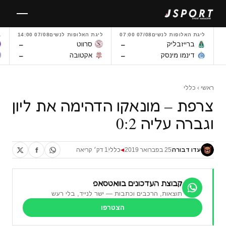
לגו
תוכן
ליגת האלופות לנשים
07/08 07:00
ליגת האלופות לנשים
07/08 14:00
L
–
–
ברייזבליק
סרווט
–
–
דינמו מינסק
אקטובה
ראשי
›
כללי
צרפת – מונאקו הדהימה את ליון
וגברה עליה 0:2
עדו דבורה
25 בפברואר 2019
כללי
1 דק׳ קריאה
◀
קבוצת העדכונים בוואטסאפ
תוצאות, הרכבים וכתבות — ישר לנייד, בלי רעש
הצטרפו