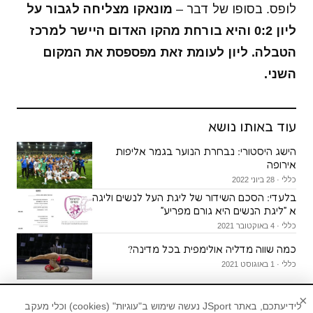
לופס. בסופו של דבר –
מונאקו מצליחה לגבור על
ליון 0:2 והיא בורחת מהקו האדום היישר למרכז
הטבלה. ליון לעומת זאת מפספסת את המקום
השני.
עוד באותו נושא
הישג היסטורי: נבחרת הנוער בגמר אליפות
אירופה
כללי · 28 ביוני 2022
בלעדי: הסכם השידור של ליגת העל לנשים וליגה
א ״ליגת הנשים היא גורם מפריע״
כללי · 4 באוקטובר 2021
כמה שווה מדליה אולימפית בכל מדינה?
כללי · 1 באוגוסט 2021
×
לידיעתכם, באתר JSport נעשה שימוש ב"עוגיות" (cookies) וכלי מעקב