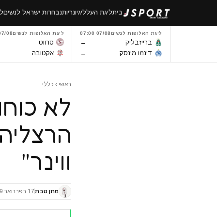
לגו
בית
ליגת העל
ליגיונריות
נבחרות ישראל לנשים
לי
תוכן
ליגת האלופות לנשים
07/08 07:00
ליגת האלופות לנשים
7/08 14:00
–
ברייזבליק
סרווט
–
דינמו מינסק
אקטובה
ראשי
›
כללי
לא כוחו
הרצליה 
ווינר"
מתן טבת
17 בפברואר 2019