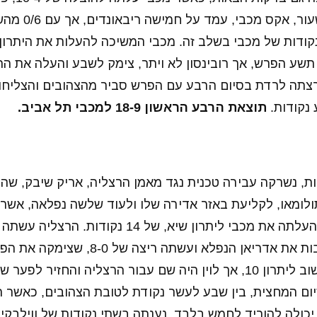
לסיום, כשכארם משע
ודות של מכבי בשלב זה. מכבי המשיכה להעלות את היתרון
תשע הפרש, אך רובינסון לא ויתר, צימק לשבע והעלה את ה
רצתה לרדת בסיום הרבע עם הפרש סביר מהצהובים והצליחו ל
נקודות.
תוצאת הרבע הראשון 18-9 למכבי תל אביב.
ת, נשרקה עבירה טכנית נגד מאמן הרצליה, אריק שיבק, שהו
רצופות של הגארד והעלתה את מכבי ליתרון שיא, של 14 נק
למשחק, הפעילה רבות את אדריאן הנפלא ועשתה 
יום המחצית, בין שבע לעשר נקודת לטובת הצהובים, כאשר 
 יכולה להוריד לחמש בלבד, נענתה בשתי נקודות של ווילבקין