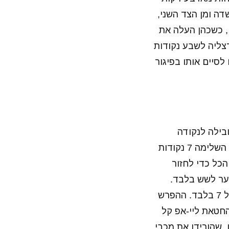
ור, אקס מכבי, עמד על חמישה ריבאונדים, אך עם 0/6 מהשדה ומן הצד השני,
, כשכהן העלה את
רצליה לשבע נקודות
סיים אותו בפיגור
בילה לנקודה
מהעונשין של דיברתולומאו, לקליעת באזר אדירה שלו ולעוד שלשה נפלאה, אשר השלימה 7 נקודות
ודות. הרצליה עשתה הכל כדי לחזור
ריצה של 8-0, שצימקה את הפער לשש בלבד.
מכבי ענתה ועלתה שוב ליתרון 10, אך לוין היה שם עבור הרצליה והחזיר לפער של 7 בלבד. ההפרש
החטאת ליי-אפ קל
, שהורידו את מכבי