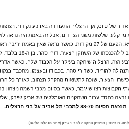
דיר של טיוס, אך הרצליה התעודדה בארבע נקודות רצופות 
 ולאומי קלעו שלשות משני הצדדים, אבל זה באמת היה נראה לא
עלתה לעוד יתרון שיא, הפעם של 27 מקודות, כאשר נראה שאין באמת י
ספרופולוס, מה שהוביל להכנסתו של
בע הזה, הרצליה שיחקה בעיקר על הכבוד שלה, כאשר אדריא
לא נתנה לה להוריד, כשדורי סהר, בכבודו ובעצמו, מתכבד בנקו
שרון הצעיר, שזכה לתשואות מהקהל הצהוב. לאורך כל הרבע
 נראה כחסד עבור השחקנים האומללים של אריק שיבק, שלא ה
תוצאת הסיום 88-70 למכבי תל אביב על בני הרצליה.
לחה. רובינסון בניסיון התקפה לבני השרון (אתר מנהלת הליגה)