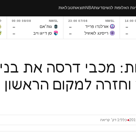
גת האלופות לנשים
דעות
NBA
תוצאות
טבלאות
0
NWSL
07/08 23:00
NWSL
08/08 00:00
ל
–
–
–
אורלנדו פרייד
גות׳אם
–
–
–
רייסינג לואיוויל
סן דייגו וייב
ת: מכבי דרסה את בני
וחזרה למקום הראשון 
כללי
1 דק׳ קריאה
◀