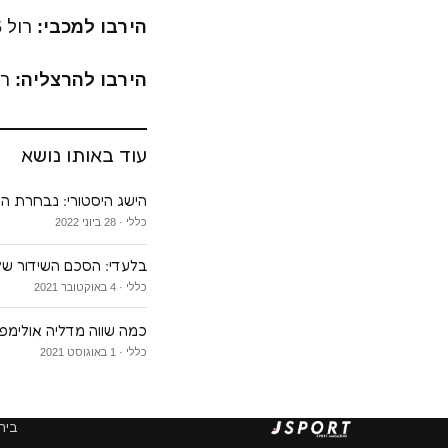
הירבו למכבי:
רול 15 נק', דיברתולומאו 14 ו-ווילבקין 12 נקודות.
הירבו להרצליה:
רובי
עוד באותו נושא
הישג היסטורי: נבחרת הנ
כללי · 28 ביוני 2022
בלעדי: הסכם השידור של 
כללי · 4 באוקטובר 2021
כמה שווה מדליה אולימפ
כללי · 1 באוגוסט 2021
בית