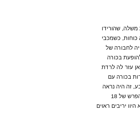
משלה, שהורידו
 כוחות, כשמכבי
ריבה ראויה לחבורה של
 השחקן הצעיר, דורי סהר, בן ה-18 בלבד, להופעת בכורה
ן עזר לה לרדת
דות בכורה עם
, זה היה נראה
כמו גארבג' טיים ששתי הקבוצות רצו שייגמר, כאשר בסיום מכבי רשמה ניצחון בהפרש של 18
יוו יריבים ראוים