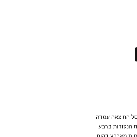
סל התוצאה עמדה
ות הנקודות ברבע
 נמוכה גם בדקות הבאות, כאשר מכבי עלתה להובלה של 10-4, פחות מארבע דקות