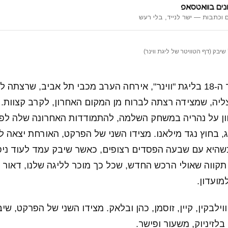
נים בוואטסאפ
 וכתבות — ישר לנייד, בלי רעש
בק (דף הטוויטר של ליגת ווינר)
מסדרת המחזור ה-18 בליגת "ווינר", אירחה הערב מכבי תל אביב, שרצת
צליה, שמצידה רצתה לברוח מן המקום האחרון, לקרב קצוות.
ן על נהריה במשחק השלמה, להתמודדות האחרונה שלה לפני
ג, בחוץ נגד מילאנו. מצידו השני של הפרקט, האורחת יצאה 
כשהיא עם שבעה הפסדים רצופים, כאשר שיבק עמד לעוד ניס
מועדון.
ילבקין, קיין, זוסמן, כהן ובלאק. מצידו השני של הפרקט, ש
 בלזיניוק, משעור ופישר.