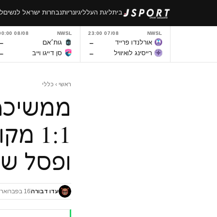
לגו
בית
ליגת העל
ליגיונריות
נבחרות ישראל לנשים
לי
תוכן
08/08 00:00
NWSL
07/08 23:00
NWSL
–
–
אורלנדו פרייד
גות׳אם
–
–
רייסינג לואיוויל
סן דייגו וייב
ראשי
›
כללי
ממשיכה
ופסל ש
עדו דבורה
16 בפברואר 2019