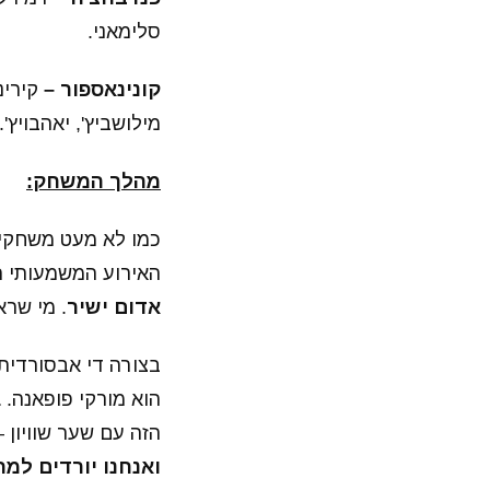
סלימאני.
קונינאספור –
קירינ
מילושביץ', יאהבויץ'.
מהלך המשחק:
כמו לא מעט משחקים
האירוע המשמעותי הראשון במשחק ה
אדום ישיר
. מי שרא
בצורה די אבסורדית
הוא מורקי פופאנה.
1
הזה עם שער שוויון 
ואנחנו יורדים למ