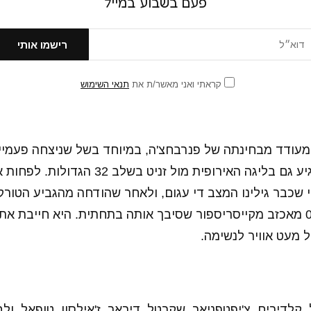
פעם בשבוע במייל
קראתי ואני מאשר/ת את
תנאי השימוש
מעודד מבחינתה של פנרבחצ'ה, במיוחד בשל שניצחה פעמיי
מהניצחונות האלו הגיע גם בליגה האירופית מול זני
י שכבר גילינו המצב די עגום, ולאחר שהודחה מהגביע הטורק
שעבר פנרבחצ'ה 0:1 מאכזב מקייסריספור שסיבך אותה בתחתית. היא חייבת 
 מעט אוויר לנשימה.
 קלדירים, צ'יפטפניאר, שקרטל, דיראר, ז'אילסון, טופאל, ולבו