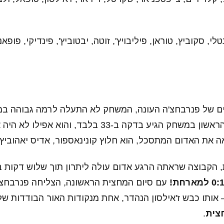
טלי, סקוביץ, טוראן, פיליבויץ', זוטה, יבטוביץ', פינדיקי, פופא
 של פנרבחצ'ה העונה, המשחק לא התעלה לרמה גבוהה במ
גיע בדקה ב-33 בלבד, והוא אפילו לא היה איום –
ה את האדום המתסכל, הוא חלוץ קונינאספור, אדיס יאהוביץ'
, הקבוצה שראתה הרגע אדום עולה ליתרון תוך שלוש דקות ב
0: למארחת!
עם סיום המחצית הראשונה, הצליחה פנרבחצ
– אותו כבש ז'אילסון הנהדר, אחת מנקודות האור הבודדות ש
חצית
.