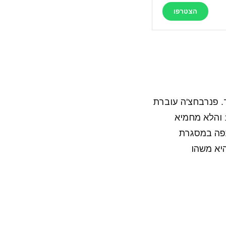
הצטרפו
ספור. פנרבחצ'ה עוברת
עונה נוראית, אחת הגרועות שחוותה בשנים האחרונות, והיא מדורגת במקום ה-16 והלא מחמיא
ים בהם היא השתתפה במסגרת
 הזאת היא משהו