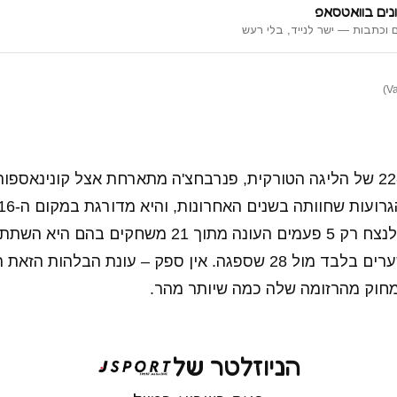
נים בוואטסאפ
 וכתבות — ישר לנייד, בלי רעש
במסגרת המחזור ה-22 של הליגה הטורקית, פנרבחצ'ה מתארחת אצל קונינא
בכלל. היא הצליחה לנצח רק 5 פעמים העונה מתוך 21 משחק
הליגה, וכבשה 22 שערים בלבד מול 28 שספגה. אין ספק – עונת הבלהות
חוק מהרזומה שלה כמה שיותר מהר.
הניוזלטר של