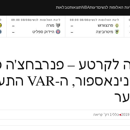
גת האלופות לנשים
דעות
NBA
תוצאות
טבלאות
ליגת האלופות לנשים
08/08 08:00
ליגת האלופות לנשים
08/08 09:00
ל
–
–
פרנצוורוש
מורה
–
–
מיטרוביצה
היידוק ספליט
 לקרטע – פנרבחצ'ה 
1:1 מקונינאספור, 
ער
כללי
1 דק׳ קריאה
◀