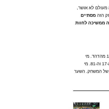
זה מעולם לא אושר,
מסתיים
ה ממשיכה לחוות
גם ב-ISL היה היום כדורגל, כאשר פונה סיטי פגשה את ג'משדפור וגברה עליה 1:4 מהדהד. מי
שכיכב עם צמד פנטסטי היה רובין סינג הנהדר, שכבש את השערים שלו בדקות ה-17 וה-81. מי
וסיפו לשעריו הם מרסיליניו עם סיום המחצית הראשונה וקורוניאן בדקה ה-70 של המשחק. השער