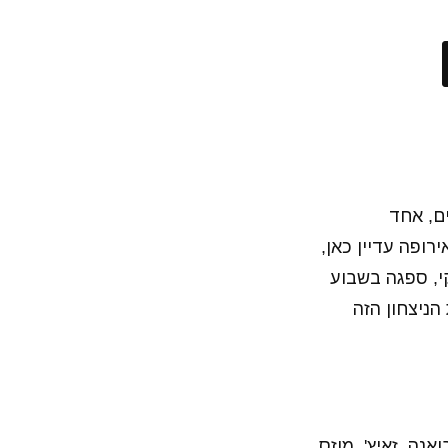
ם, אחד
ט בשלב 32 הגדולות. לפחות אירופה עדיין כאן,
י, ספגה בשבוע
את הניצחון הזה
אנה, זאיץ', מוזס,