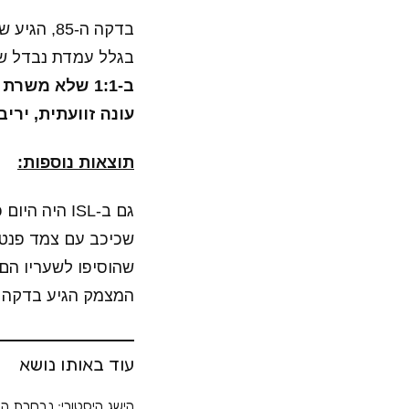
בדקה ה-5
בגלל עמדת נבדל שנתפסה בשידור ה-VAR. 
ב-1:1 שלא מ
עונה זוועתית, יר
תוצאות נוספות:
המצמק הגיע בדקה ה-76, מפנדל של קרלוס 
עוד באותו נושא
הישג היסטורי: נבחרת הנ