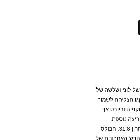
ל לוני ושלשה של
מארחת כבר לאחר שתי דק' ו-20 שניות. שיקגו הצליחה לשמור
ני הווריורס אך
ריצה נוספת,
כשמנעו מהבולס לקלוע נקודה אחת לרפואה במשך שלוש דק' בעוד שהם רצו ליתרון 31:8. הבולס
דק' האחרונות של