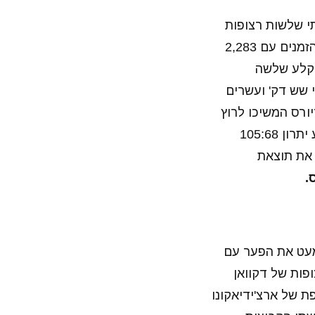
י שלשות רצופות
(בתוספת בלוק של לוני ביניהן) עלה למקום השלישי בטבלת קלעי השלשות בכל הזמנים עם 2,283
 עברה וקרי קלע שלשה
ה של קליי שש דק' ועשרים
ן פרנסיסקו. הווריורס המשיכו לרוץ
ע"ח הבולס, ודאנק של ג'ורדן בל 4 דק' ו-50 שניות לסיום הרבע השלישי כבר קבע יתרון 105:68
ס כשנותרו עוד 5.6 שניות קבעו את תוצאת
מעט את הפער עם
ופות של דקוואן
 של ארצ'ידיאקונו