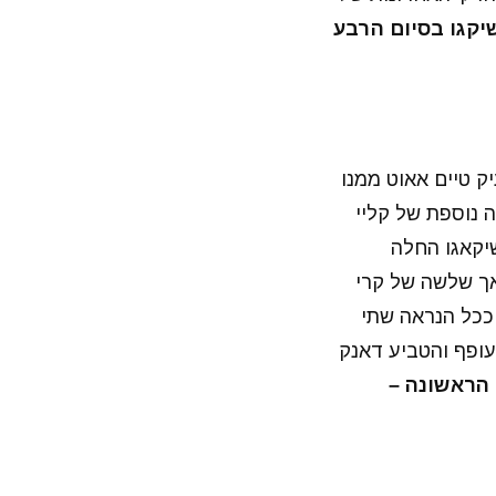
ל שיקגו בסיום הרבע
ק טיים אאוט ממנו
. דקה וחצי עברה ושלשה נוספת של קליי
ת) קבעה יתרון 59:31 למארחים. שיקאגו החלה
אך שלשה של קרי
ילייט של הרבע הגיע ככל הנראה שתי
עופף והטביע דאנק
הראשונה –