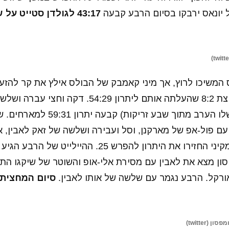
יונאס ירבקו בסיום הרבע קבעה
43:17 לגולדן סטייט ע
 המשיכו לרוץ, אך מיני קאמבק של הבולס אילץ את קר להזעי
חזרו הווריורס עם ריצת 8:2 שהעלתה אותם ליתרון 54:29
ת'ומפסון (השישית שלו הערב מתוך שבע זריקו
עם פול-אפ של מארקנן, וסל ועבירה ושלשה של זאק לאבין, 
בתוספת לייאפ של מקיני החזירו את היתרון להפרש 25. ההי
סון מצא את לאבין עם מסירת אלי-אופ והשוטר של שיקגו הת
אורקל. הרבע נגמר עם שלשה של אותו לאבין.
סיום המחצית 
(twitter)