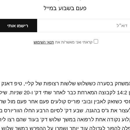
פעם בשבוע במייל
קראתי ואני מאשר/ת את
תנאי השימוש
המשחק בסערה כששלוש שלשות רצופות של קליי, טיפ דאנק ש
דוראנט קובעת יתרון 14:2 לקבוצה ה
י כשזאק לאבין ובובי פוריס קולעים פעם אחר פעם מול שחק
צור את ג"ס בהגנה. שבע דק' לסיום הרבע החלו הווריורס ב
לה להפוך לגדולה עוד יותר ושמרו על ההפרש במשך שלוש ה