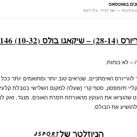
נים בוואטסאפ
 וכתבות — ישר לנייד, בלי רעש
לס (10-32) 109:146
 – לא כוחות.
 לווריורס האימתניים, שנראים טוב יותר ומתואמים יותר ככל
קליי ת'ומפסון, סטף קרי (שעלה למקום השלישי בטבלת קלע
אנט שהוציאו את העוקץ מהאורחת חסרת האונים. מנגד, זאק לא
להושיע את הבולס.
הניוזלטר של