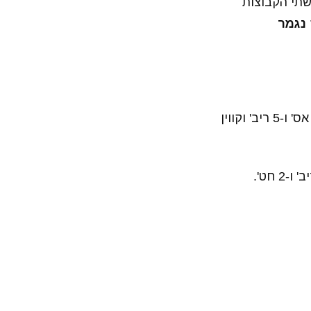
ט שתי הקבוצות
נגמר
אצל הווריורס קליי ת'ומפסון סיים עם 30 נק' ו-2 חט', סטף קרי סיים עם 28 נק', 8 אס' ו-5 ריב' וקווין