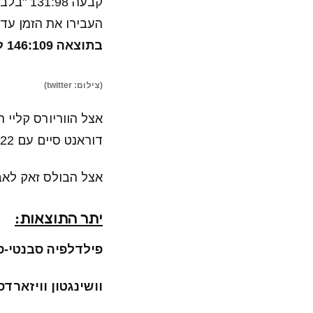
קבעה 8
העבירו את הזמן עד
בתוצאה 146:109 לווריורס.
(צילום: twitter)
דוראנט סיים עם 22 נק', 5 אס' ו-4 ריב'.
אצל הבולס זאק לאבין סיים עם 29 נק' ו-4 ריב' ובובי פורטי
יתר התוצאות:
פילדלפיה סבנטי-סיקסרס (27-16) – אטלנטה ה
וושינגטון וויזארדס (18-25) – מילווקי באקס (29-12) 13