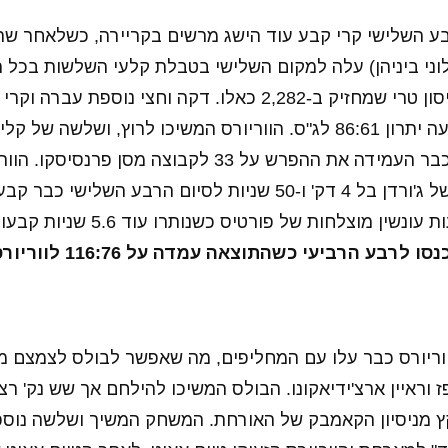
בע השלישי קרי קבע עוד הישג מרשים בקריירה, כשלאחר שת
שלשות ועקף את ג'ייסון טרי שמחזיק ב-2,282 כאלו. דקה וחצי נוספת
שלישית ברבע שקבעה יתרון 86:61 לג"ס. הווריורס המשיכו לרוץ, ושלש
שניות לסיום הרבע כבר העמידה את ההפרש על 33 לקבוצה מס
למארחת. שתי קליעות עונשין מוצלחות של פורטי
 לרבע הרביעי כשהתוצאה עמדה על 116:76 לווריורס.
וריורס כבר עלו עם המחליפים, מה שאפשר לבולס לצמצם 
ז וראיין ארצ'ידיאקונו. הבולס המשיכו להילחם אך שש נק' רצ
קץ מניסיון הקאמבק של האורחת. המשחק המשיך ושלשה נוספת