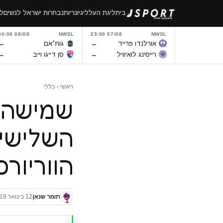
לגו
בית
ליגת העל
ליגיונריות
נבחרות ישראל לנשים
לי
תוכן
08/08 00:00
NWSL
07/08 23:00
NWSL
–
–
אורלנדו פרייד
גות׳אם
–
–
רייסינג לואיוויל
סן דייגו וייב
ראשי
›
כללי
שמישהו 
השלישי
הווריורס
תומר שנאן
12 בינואר 2019