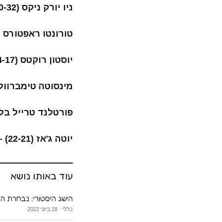
ניו יורק ניקס (10-32) – אינדיאנה פייסרס (28-14) 121:106
טורונטו ראפטורס (32-12) – ברוקלין נטס (21-23) 05:122
יוסטון רוקטס (24-17) – קליבלנד קאבלירס (8-35) 113:141
מינסוטה טימברוולבס (20-22) – דאלאס מאבריקס (22
פורטלנד טרייל בלייזרס (26-17) – שארלוט הורנט
יוטה ג'אז (22-21) – לוס אנג'לס לייקרס (23-20) 95:113
עוד באותו נושא
הישג היסטורי: נבחרת הנ
כללי · 28 ביוני 2022