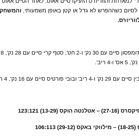
131:9 "בלבד" למארחת והווריורס הזעיקו טיים אאוט. לאחר הטיים אאו
 לסיום כשההפרש לא גדל או קטן באופן משמעותי,
והמשחק 
ס סיים עם 16 נק', 4 ריב' ו-2 חט'.
וקס (13-29) 123:121
106:1