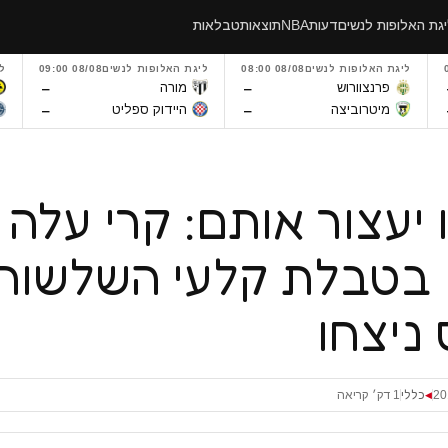
גת האלופות לנשים
דעות
NBA
תוצאות
טבלאות
ליגת האלופות לנשים
08/08 08:00
ליגת האלופות לנשים
08/08 09:00
ל
–
–
פרנצוורוש
מורה
–
–
מיטרוביצה
היידוק ספליט
יעצור אותם: קרי עלה 
 בטבלת קלעי השלשות
 ניצחו
כללי
1 דק׳ קריאה
◀