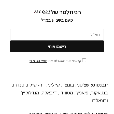
הניוזלטר של
פעם בשבוע במייל
קראתי ואני מאשר/ת את
תנאי השימוש
יובנטוס:
שצ'סני, בונוצ'י, קייליני, דה- שיליו, סנדרו,
בנטאקור, פיאניץ', מטווידי, דיבאלה, מנדז'וקיץ'
ורונאלדו.