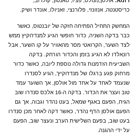
רומא:
אולסן,מנולס, פציו, סאנטון, קולרוב,
כריסטנטה, אנזונזי, פלורנצי, זאניולו, אונדר ושיק.
המחשק התחיל הפתיחה חזקה של יובנטוס, כאשר
כבר בדקה השניה, כדור חופשי הגיע למנדז'וקיץ ממש
לצד השער, הקרואטי מסר מהאוויר על קו השער, אבל
רונאלדו לא הגיע בזמן והכדור הורחק. בדקה
השביעית הזדמנות גדולה נוספת ליובה, כאשר כדור
מרחוק פגע ברגלו של מנדז'וקיץ', הגיע לסנדרו
שנעמד לאחד על אחד מול אולסן, אך השוער עמד
טוב ועצר את הכדור. בדקה ה-16 אלכס סנדרו שוב
הגיח, הפעם באגף שמאל, בעט נהדר וגבוה, אך גם
הפעם אולסן הדף נהדר, כאשר דקה לאחר מכן סנדרו
בעט שוב, בפעם השלישית הערב ונעצר שוב, הפעם
על ידי ההגנה.