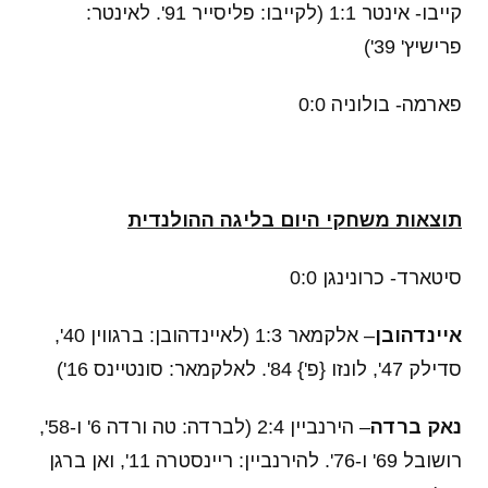
קייבו- אינטר 1:1 (לקייבו: פליסייר 91'. לאינטר:
פרישיץ' 39')
פארמה- בולוניה 0:0
תוצאות משחקי היום בליגה ההולנדית
סיטארד- כרונינגן 0:0
איינדהובן
– אלקמאר 1:3 (לאיינדהובן: ברגווין 40',
סדילק 47', לונזו {פ'} 84'. לאלקמאר: סונטיינס 16')
נאק ברדה
– הירנביין 2:4 (לברדה: טה ורדה 6' ו-58',
רושובל 69' ו-76'. להירנביין: ריינסטרה 11', ואן ברגן