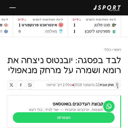
לגו
תוכן
ליגת האלופות לנשים
לייב
ליגת האלופות לנשים
לייב
ליגת 
1
1
סנט פלטן
אינטראכט פרנקפורט
פ.
0
1
ספורטינג ליסבון
מאלמה
הא
ראשי
›
כללי
לבד בפסגה: יובנטוס ניצחה את
רומא ושמרה על מרחק מנאפולי
מתן טבת
22 בדצמבר 2018
כללי
1 דק׳ קריאה
◀
קבוצת העדכונים בוואטסאפ
תוצאות, הרכבים וכתבות — ישר לנייד, בלי רעש
הצטרפו