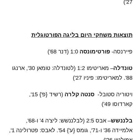
27')
תוצאות משחקי היום בליגה הפורטוגלית
פיירנסה-
פורטימונסה
1:0 (דנר 68')
טונדלה
– מאריטימו 1:2 (לטונדלה: טומאן 30', ארנגו
88'. למאריטימו: פיניו 27')
ויטוריה סטובל-
סנטה קלרה
(רשיד {פ'} 15',
קארדוסו 49')
בלננשש
– אבס 2:5 (לבלננשש: ליצ'ה 4' ו-68',
אלמיידה 36' ו-71', גומס {ע'} 54'. לאבס: פטרולינה 1',