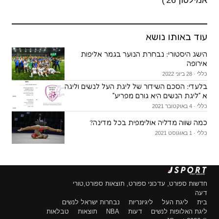
אמילטון 26')
עוד באותו נושא
הישג היסטורי: נבחרת הנוער בגמר אליפות
אירופה
כללי · 28 ביוני 2022
בלעדי: הסכם השידור של ליגת העל לנשים וליגה
א ״ליגת הנשים היא גורם מפריע״
כללי · 4 באוקטובר 2021
כמה שווה מדליה אולימפית בכל מדינה?
כללי · 1 באוגוסט 2021
חדשות ספורט, עדכוני ספורט, תוצאות ספורט,טורי
דעה
בית
ליגת העל
ליגיונריות
נבחרות ישראל לנשים
ליגת האלופות לנשים
דעות
NBA
תוצאות
טבלאות