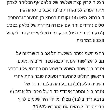
הצליח לרוץ קצת ושלשה של בלאט אף הצליחה לצמק
את ההפרש ל5 נקודות בלבד אבל ברגע זה ג'ון
דיברתולומיאו (14 נקודות במחצית) התעורר ובמספר
סלים נהדרים יחד עם עבודה נהדרת של בלאק בצבע
(8 נקודות במחצית) מחק כל רמז לקאמבק כדי לקבוע
50:39 במחצית.
החצי השני נפתח בשלשה תל אביבית שרמזה על
מבול השלשות העתיד לבוא מצד ווילבקין. אולם,
צ'וברוביץ' שחד משמעית שמע מה כתבתי עליו ברבע
הראשון החליט להתעורר ופעולה טובה אחת אחרי
השנייה קלע (10) ברבע הזה בלבד. רוחו של
צ'וברוביץ' ומספר איבודי כדור של מכבי תל אביב (6
ברבע הזה בלבד) נוצלו על ידי הירושלמים לרוץ
קדימה כדי לצמצם את ההפרש ל70:63.