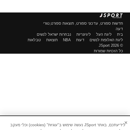
חדשות ספורט, עדכוני ספורט, תוצאות ספורט,טורי
דעה
בית
ליגת העל
ליגיונריות
נבחרות ישראל לנשים
ליגת האלופות לנשים
דעות
NBA
תוצאות
טבלאות
© 2026 JSport
כל הזכויות שמורות
×
לידיעתכם, באתר JSport נעשה שימוש ב"עוגיות" (cookies) וכלי מעקב