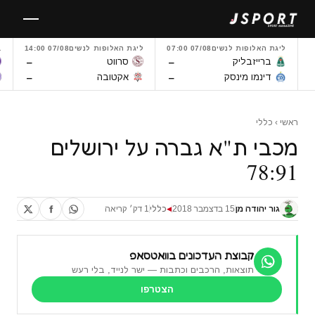
לגו
תוכן
ליגת האלופות לנשים
07/08 07:00
ליגת האלופות לנשים
07/08 14:00
L
–
–
ברייזבליק
סרווט
–
–
דינמו מינסק
אקטובה
ראשי
›
כללי
מכבי ת"א גברה על ירושלים
78:91
גור יהודה מן
15 בדצמבר 2018
כללי
1 דק׳ קריאה
◀
קבוצת העדכונים בוואטסאפ
תוצאות, הרכבים וכתבות — ישר לנייד, בלי רעש
הצטרפו